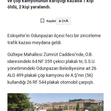
ve çöp kamyonunun karıştığı kazada 1 kişi
öldü, 2 kişi yaralandı.
a-
|
+A
Kaydet
Eskişehir'in Odunpazarı ilçesi feci bir zincirleme
trafik kazası meydana geldi.
Gültepe Mahallesi Zümrüt Caddesi'nde, O.B.
idaresindeki 64 NF 359 çekici plakalı tır, S.S.U.
yönetimindeki Odunpazarı Belediyesine ait 26
ALG 499 plakalı çöp kamyonu ile A.Ş'nin (56)
kullandığı 26 RF 544 plakalı otomobil çarpıştı.