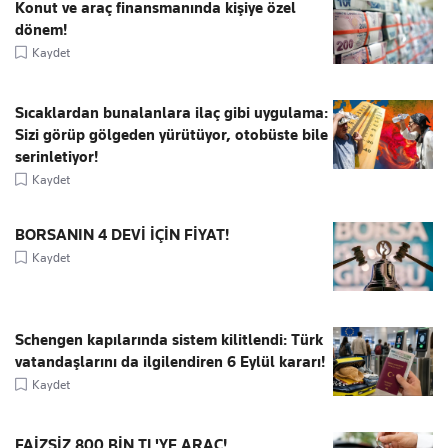
Konut ve araç finansmanında kişiye özel
dönem!
Kaydet
Sıcaklardan bunalanlara ilaç gibi uygulama:
Sizi görüp gölgeden yürütüyor, otobüste bile
serinletiyor!
Kaydet
BORSANIN 4 DEVİ İÇİN FİYAT!
Kaydet
Schengen kapılarında sistem kilitlendi: Türk
vatandaşlarını da ilgilendiren 6 Eylül kararı!
Kaydet
FAİZSİZ 800 BİN TL'YE ARAÇ!