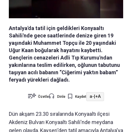
Antalya'da tatil için geldikleri Konyaaltı
Sahili'nde gece saatlerinde denize giren 19
yaşındaki Muhammet Topçu ile 20 yaşındaki
Uğur Kaan boğularak hayatını kaybetti.
Gençlerin cenazeleri Adli Tıp Kurumu'ndan
yakınlarına teslim edilirken, oğlunun tabutunu
taşıyan acılı babanın “Ciğerimi yaktın babam”
feryadı yürekleri dağladı.
a-
|
+A
Özetle
Dinle
Kaydet
Dün akşam 23.30 sıralarında Konyaaltı ilçesi
Akdeniz Bulvarı Konyaaltı Sahili'nde meydana
gelen olayda, Kayseri'den tatil amacıyla Antalya'ya