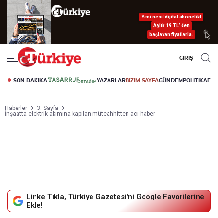
Yeni nesil dijital abonelik!
Aylık 19 TL’ den
başlayan fiyatlarla.
GİRİŞ
SON DAKİKA
YAZARLAR
BİZİM SAYFA
GÜNDEM
POLİTİKA
EK
Haberler
3. Sayfa
İnşaatta elektrik akımına kapılan müteahhitten acı haber
Linke Tıkla, Türkiye Gazetesi'ni Google Favorilerine
Ekle!