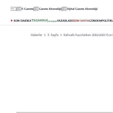
Gündem
Ekonomi
Spor
E-Gazete
Gazete Aboneliği
Dijital Gazete Aboneliği
Politika
Borsa
Futbol
Eğitim
Altın
Puan Durumu
SON DAKİKA
YAZARLAR
BİZİM SAYFA
GÜNDEM
POLİTİK
Döviz
Fikstür
Hisse Senedi
Şampiyonlar Ligi
Haberler
3. Sayfa
Kahvaltı hazırlarken öldürüldü! Ece
Kripto Para
Avrupa Ligi
Emlak
Basketbol
T-Otomobil
Turizm
Yazarlar
Diğer Kategoriler
Kurumsal
Bugünün Yazarları
Magazin
Hakkımızda
Tüm Yazarlar
Teknoloji
İletişim
Resmî Ilanlar
Künye
Haberler
Gazete Aboneliği
Foto Haber
Danışma Telefonları
Video Galeri
Yasal
Reklam Ver