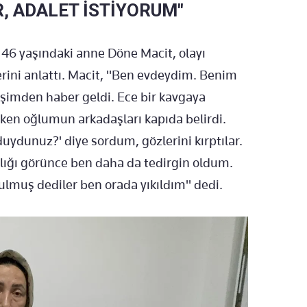
, ADALET İSTİYORUM"
 46 yaşındaki anne Döne Macit, olayı
erini anlattı. Macit, "Ben evdeydim. Benim
eşimden haber geldi. Ece bir kavgaya
ken oğlumun arkadaşları kapıda belirdi.
 duydunuz?' diye sordum, gözlerini kırptılar.
alığı görünce ben daha da tedirgin oldum.
ulmuş dediler ben orada yıkıldım" dedi.