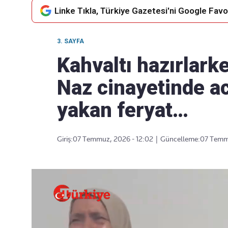
Linke Tıkla, Türkiye Gazetesi'ni Google Favor
3. SAYFA
Takip Edin
Favori mecralarınızda haber
Kahvaltı hazırlark
akışımıza ulaşın
Naz cinayetinde a
yakan feryat…
Giriş:
07 Temmuz, 2026 - 12:02
|
Güncelleme:
07 Temmu