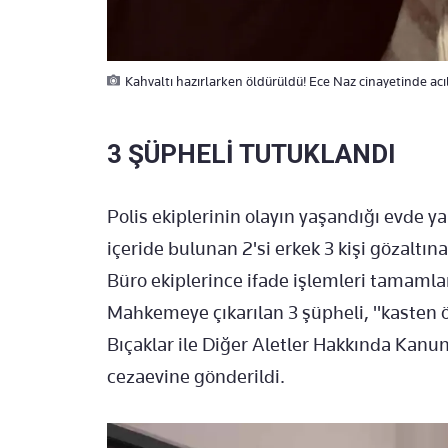
Kahvaltı hazırlarken öldürüldü! Ece Naz cinayetinde ac
3 ŞÜPHELİ TUTUKLANDI
Polis ekiplerinin olayın yaşandığı evde y
içeride bulunan 2'si erkek 3 kişi gözaltı
Büro ekiplerince ifade işlemleri tamamlan
Mahkemeye çıkarılan 3 şüpheli, "kasten öl
Bıçaklar ile Diğer Aletler Hakkında Kanu
cezaevine gönderildi.