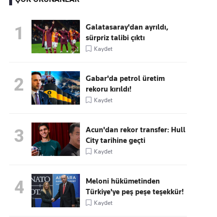
Galatasaray'dan ayrıldı,
1
sürpriz talibi çıktı
Kaçırmayın
Kaydet
Ücretsiz üye olun, gündemi
şekillendiren gelişmeleri önce siz duyun
Gabar'da petrol üretim
2
rekoru kırıldı!
Kaydet
Acun'dan rekor transfer: Hull
3
City tarihine geçti
Kaydet
Meloni hükümetinden
4
Türkiye'ye peş peşe teşekkür!
Kaydet