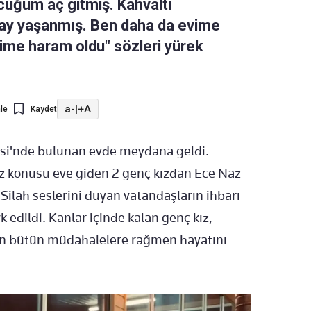
cuğum aç gitmiş. Kahvaltı
olay yaşanmış. Ben daha da evime
me haram oldu" sözleri yürek
a-
|
+A
le
Kaydet
esi'nde bulunan evde meydana geldi.
söz konusu eve giden 2 genç kızdan Ece Naz
. Silah seslerini duyan vatandaşların ihbarı
k edildi. Kanlar içinde kalan genç kız,
lan bütün müdahalelere rağmen hayatını