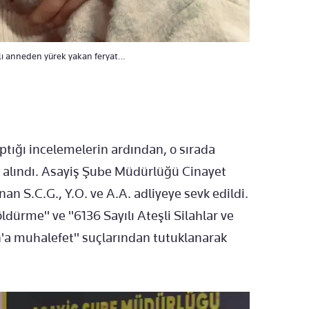
ılı anneden yürek yakan feryat…
aptığı incelemelerin ardından, o sırada
na alındı. Asayiş Şube Müdürlüğü Cinayet
an S.C.G., Y.O. ve A.A. adliyeye sevk edildi.
dürme" ve "6136 Sayılı Ateşli Silahlar ve
n'a muhalefet" suçlarından tutuklanarak