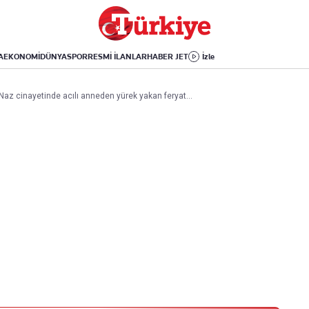
Dünya
Yaşam
Kültür-Sanat
Orta Doğu
Sağlık
Sinema
Avrupa
Hava Durumu
Arkeoloji
A
EKONOMİ
DÜNYA
SPOR
RESMİ İLANLAR
HABER JET
İzle
Amerika
Yemek
Kitap
Afrika
Seyahat
Tarih
 Naz cinayetinde acılı anneden yürek yakan feryat…
İsrail-Gazze
Aktüel
Uygulamalar