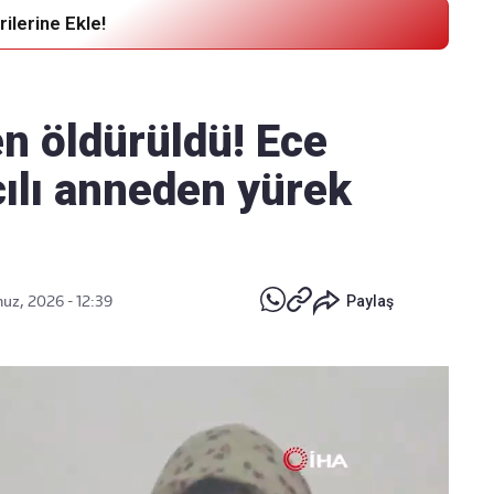
ilerine Ekle!
Haber Verin
Editör masamıza bilgi ve materyal
en öldürüldü! Ece
göndermek için
tıklayın
cılı anneden yürek
z, 2026 - 12:39
Paylaş