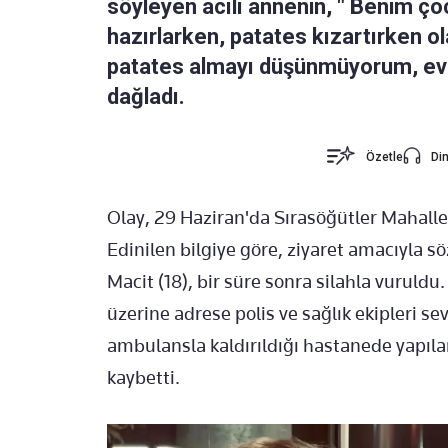
söyleyen acılı annenin, " Benim ço
hazırlarken, patates kızartırken 
patates almayı düşünmüyorum, evi
dağladı.
Özetle
Din
Olay, 29 Haziran'da Sırasöğütler Mahall
Edinilen bilgiye göre, ziyaret amacıyla 
Macit (18), bir süre sonra silahla vuruldu
üzerine adrese polis ve sağlık ekipleri sev
ambulansla kaldırıldığı hastanede yapı
kaybetti.