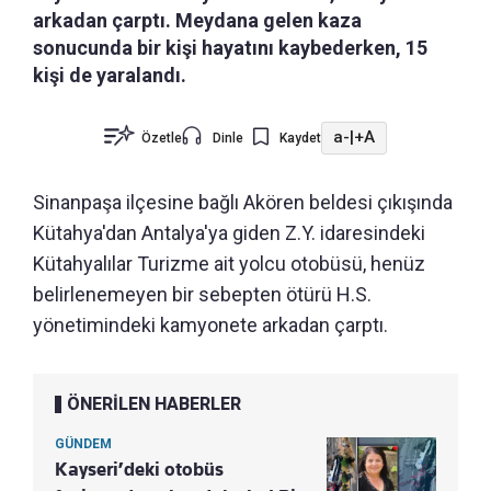
arkadan çarptı. Meydana gelen kaza
sonucunda bir kişi hayatını kaybederken, 15
kişi de yaralandı.
a-
|
+A
Özetle
Dinle
Kaydet
Sinanpaşa ilçesine bağlı Akören beldesi çıkışında
Kütahya'dan Antalya'ya giden Z.Y. idaresindeki
Kütahyalılar Turizme ait yolcu otobüsü, henüz
belirlenemeyen bir sebepten ötürü H.S.
yönetimindeki kamyonete arkadan çarptı.
ÖNERİLEN HABERLER
GÜNDEM
Kayseri’deki otobüs