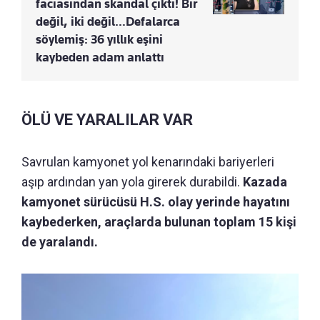
faciasından skandal çıktı! Bir
değil, iki değil…Defalarca
söylemiş: 36 yıllık eşini
kaybeden adam anlattı
ÖLÜ VE YARALILAR VAR
Savrulan kamyonet yol kenarındaki bariyerleri
aşıp ardından yan yola girerek durabildi.
Kazada
kamyonet sürücüsü H.S. olay yerinde hayatını
kaybederken, araçlarda bulunan toplam 15 kişi
de yaralandı.