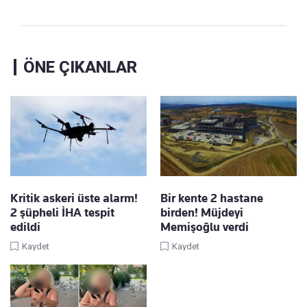
ÖNE ÇIKANLAR
Kritik askeri üste alarm!
Bir kente 2 hastane
2 şüpheli İHA tespit
birden! Müjdeyi
edildi
Memişoğlu verdi
Kaydet
Kaydet