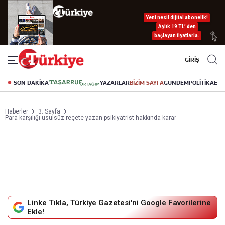
Yeni nesil dijital abonelik!
Aylık 19 TL’ den
başlayan fiyatlarla.
GİRİŞ
SON DAKİKA
YAZARLAR
BİZİM SAYFA
GÜNDEM
POLİTİKA
EK
Haberler
3. Sayfa
Para karşılığı usulsüz reçete yazan psikiyatrist hakkında karar
Linke Tıkla, Türkiye Gazetesi'ni Google Favorilerine
Ekle!