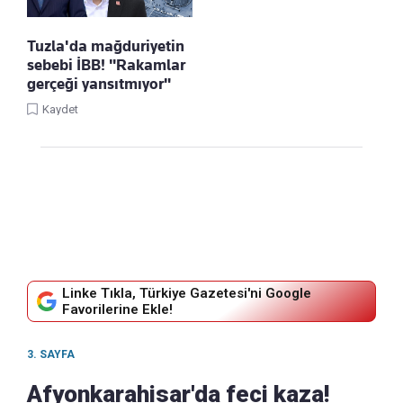
Tuzla'da mağduriyetin
sebebi İBB! "Rakamlar
gerçeği yansıtmıyor"
Kaydet
Linke Tıkla, Türkiye Gazetesi'ni Google
Favorilerine Ekle!
3. SAYFA
Afyonkarahisar'da feci kaza!