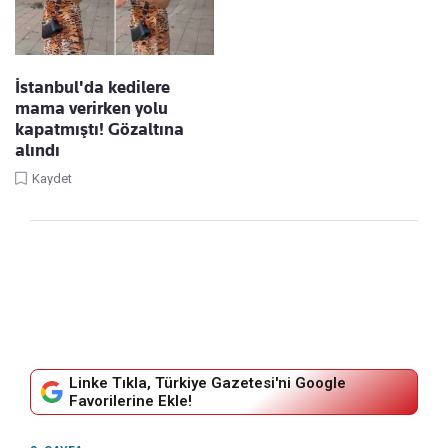
İstanbul'da kedilere
mama verirken yolu
kapatmıştı! Gözaltına
alındı
Kaydet
Linke Tıkla, Türkiye Gazetesi'ni Google
Favorilerine Ekle!