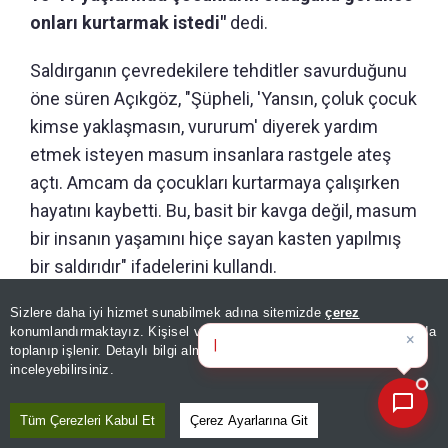
onları kurtarmak istedi"
dedi.
Saldırganın çevredekilere tehditler savurduğunu
öne süren Açıkgöz, "Şüpheli, 'Yansın, çoluk çocuk
kimse yaklaşmasın, vururum' diyerek yardım
etmek isteyen masum insanlara rastgele ateş
açtı. Amcam da çocukları kurtarmaya çalışırken
hayatını kaybetti. Bu, basit bir kavga değil, masum
bir insanın yaşamını hiçe sayan kasten yapılmış
bir saldırıdır" ifadelerini kullandı.
Sizlere daha iyi hizmet sunabilmek adına sitemizde
çerez
×
Bugünün öne çıkan manşetleri
Editör :
SİNEM GÖNEN
|
Kaynak: İHLAS HABER AJANSI
konumlandırmaktayız. Kişisel verileriniz, KVKK ve GDPR kapsamında
ve gelişm
toplanıp işlenir. Detaylı bilgi almak için
Aydınlatma Metnimizi
📰
Son 30 güne ait haberleri, spor gelişmelerini veya yazar yazılarını sorgulayabilirsiniz.
inceleyebilirsiniz.
Paylaş
Yayın Tarihi
|
06 Ağustos, 2026 - 20:58
Tüm Çerezleri Kabul Et
Çerez Ayarlarına Git