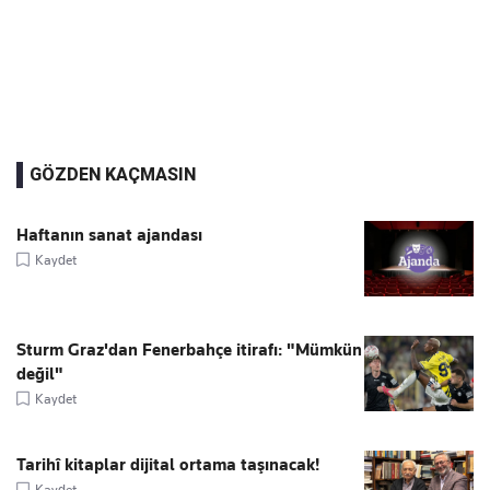
GÖZDEN KAÇMASIN
Haftanın sanat ajandası
Kaydet
Sturm Graz'dan Fenerbahçe itirafı: "Mümkün
değil"
Kaydet
Tarihî kitaplar dijital ortama taşınacak!
Kaydet