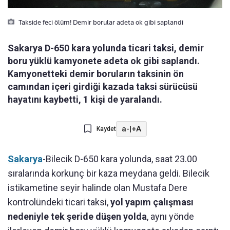
Takside feci ölüm! Demir borular adeta ok gibi saplandi
Sakarya D-650 kara yolunda ticari taksi, demir
boru yüklü kamyonete adeta ok gibi saplandı.
Kamyonetteki demir boruların taksinin ön
camından içeri girdiği kazada taksi sürücüsü
hayatını kaybetti, 1 kişi de yaralandı.
a-
|
+A
Kaydet
Sakarya
-Bilecik D-650 kara yolunda, saat 23.00
sıralarında korkunç bir kaza meydana geldi. Bilecik
istikametine seyir halinde olan Mustafa Dere
kontrolündeki ticari taksi,
yol yapım çalışması
nedeniyle tek şeride düşen yolda
, aynı yönde