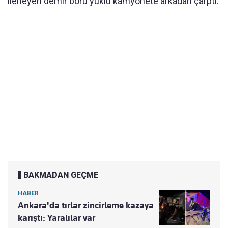
ilerleyen demir boru yüklü kamyonete arkadan çarptı.
BAKMADAN GEÇME
HABER
Ankara'da tırlar zincirleme kazaya
karıştı: Yaralılar var