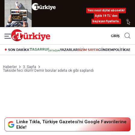
Yeni nesil dijital abonelik!
Aylık 19 TL’ den
başlayan fiyatlarla.
GİRİŞ
SON DAKİKA
YAZARLAR
BİZİM SAYFA
GÜNDEM
POLİTİKA
EK
Haberler
3. Sayfa
Takside feci ölüm! Demir borular adeta ok gibi saplandı
Linke Tıkla, Türkiye Gazetesi'ni Google Favorilerine
Ekle!