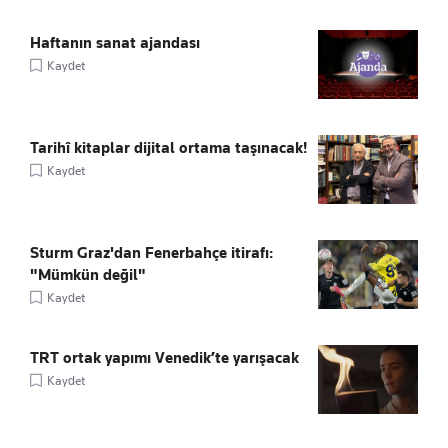
Haftanın sanat ajandası
Kaydet
Tarihî kitaplar dijital ortama taşınacak!
Kaydet
Sturm Graz'dan Fenerbahçe itirafı:
"Mümkün değil"
Kaydet
TRT ortak yapımı Venedik’te yarışacak
Kaydet