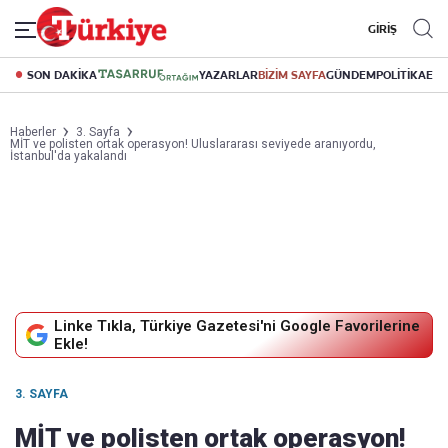
GİRİŞ
SON DAKİKA
YAZARLAR
BİZİM SAYFA
GÜNDEM
POLİTİKA
EK
Haberler
3. Sayfa
MİT ve polisten ortak operasyon! Uluslararası seviyede aranıyordu,
İstanbul'da yakalandı
Linke Tıkla, Türkiye Gazetesi'ni Google Favorilerine
Ekle!
3. SAYFA
MİT ve polisten ortak operasyon!