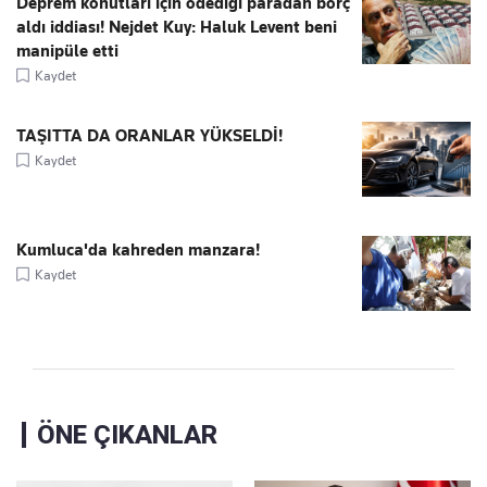
Deprem konutları için ödediği paradan borç
aldı iddiası! Nejdet Kuy: Haluk Levent beni
manipüle etti
Kaydet
TAŞITTA DA ORANLAR YÜKSELDİ!
Kaydet
Kumluca'da kahreden manzara!
Kaydet
ÖNE ÇIKANLAR