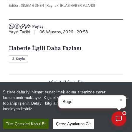
Editör :
SİNEM GÖNEN
|
Kaynak: İHLAS HABER AJANSI
Paylaş
Yayın Tarihi
|
06 Ağustos, 2026 - 20:58
Haberle İlgili Daha Fazlası
3. Sayfa
Bizi Takip Edin
Sizlere daha iyi hizmet sunabilmek adına sitemizde
çerez
×
Bugünün öne çıkan manşetleri
konumlandırmaktayız. Kişisel verileriniz, KVKK ve GDPR kapsamında
ve gelişm
|
toplanıp işlenir. Detaylı bilgi almak için
Aydınlatma Metnimizi
📰
Son 30 güne ait haberleri, spor gelişmelerini veya yazar yazılarını sorgulayabilirsiniz.
inceleyebilirsiniz.
Tüm Çerezleri Kabul Et
Çerez Ayarlarına Git
YORUMLAR