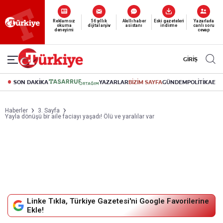
Yeni nesil dijital
abonelik 19 TL’den başlayan fiyatlarla.
GİRİŞ
SON DAKİKA
YAZARLAR
BİZİM SAYFA
GÜNDEM
POLİTİKA
EK
Haberler
3. Sayfa
Yayla dönüşü bir aile faciayı yaşadı! Ölü ve yaralılar var
Linke Tıkla, Türkiye Gazetesi'ni Google Favorilerine
Ekle!