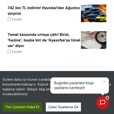
742 bin TL indirim! Hyundai'den Ağustos
sürprizi
Kaydet
Temel kazısında ortaya çıktı! Birisi,
'hazine', başka biri de 'Ayasofya'ya tünel
var' diyor
Kaydet
Sizlere daha iyi hizmet sunabilmek adına sitemizde
çerez
ÖNE ÇIKANLAR
konumlandırmaktayız. Kişisel verileriniz, KVKK ve GDPR kapsamında
×
Bugünkü yazarların köşe yazıl
|
toplanıp işlenir. Detaylı bilgi almak için
Aydınlatma Metnimizi
📰
Son 30 güne ait haberleri, spor gelişmelerini veya yazar yazılarını sorgulayabilirsiniz.
inceleyebilirsiniz.
Tüm Çerezleri Kabul Et
Çerez Ayarlarına Git