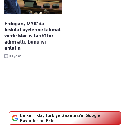
Erdoğan, MYK'da
teşkilat üyelerine talimat
verdi: Meclis tarihî bir
adım attı, bunu iyi
anlatın
Kaydet
Linke Tıkla, Türkiye Gazetesi'ni Google
Favorilerine Ekle!