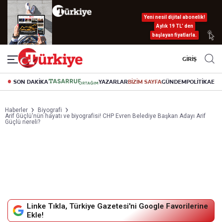
Yeni nesil dijital abonelik!
Aylık 19 TL’ den
başlayan fiyatlarla.
GİRİŞ
SON DAKİKA
YAZARLAR
BİZİM SAYFA
GÜNDEM
POLİTİKA
EK
Haberler
Biyografi
Arif Güçlü'nün hayatı ve biyografisi! CHP Evren Belediye Başkan Adayı Arif
Güçlü nereli?
Linke Tıkla, Türkiye Gazetesi'ni Google Favorilerine
Ekle!