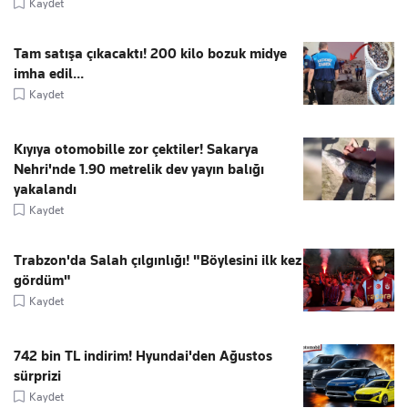
Kaydet
Tam satışa çıkacaktı! 200 kilo bozuk midye
imha edil...
Kaydet
Kıyıya otomobille zor çektiler! Sakarya
Nehri'nde 1.90 metrelik dev yayın balığı
yakalandı
Kaydet
Trabzon'da Salah çılgınlığı! "Böylesini ilk kez
gördüm"
Kaydet
742 bin TL indirim! Hyundai'den Ağustos
sürprizi
Kaydet