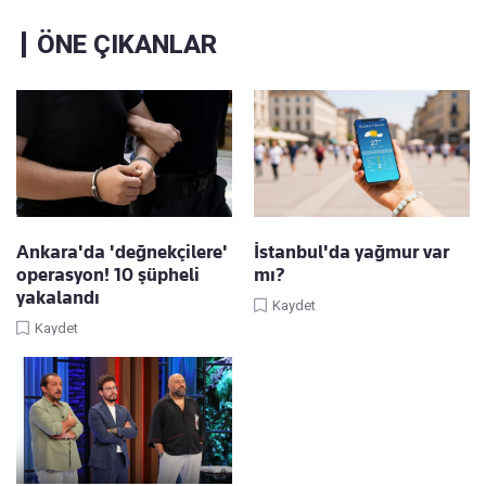
ÖNE ÇIKANLAR
Ankara'da 'değnekçilere'
İstanbul'da yağmur var
operasyon! 10 şüpheli
mı?
yakalandı
Kaydet
Kaydet