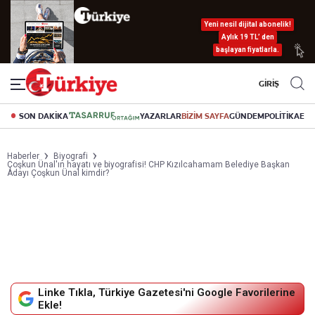
Yeni nesil dijital abonelik!
Aylık 19 TL’ den
başlayan fiyatlarla.
GİRİŞ
SON DAKİKA
YAZARLAR
BİZİM SAYFA
GÜNDEM
POLİTİKA
EK
Haberler
Biyografi
Çoşkun Ünal'ın hayatı ve biyografisi! CHP Kızılcahamam Belediye Başkan
Adayı Çoşkun Ünal kimdir?
Linke Tıkla, Türkiye Gazetesi'ni Google Favorilerine
Ekle!