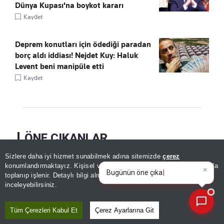
Dünya Kupası'na boykot kararı
Kaydet
Deprem konutları için ödediği paradan
borç aldı iddiası! Nejdet Kuy: Haluk
Levent beni manipüle etti
Kaydet
ÖNE ÇIKANLAR
Sizlere daha iyi hizmet sunabilmek adına sitemizde
çerez
×
Bugünün öne çıkan manşetleri
konumlandırmaktayız. Kişisel verileriniz, KVKK ve GDPR kapsamında
ve gelişmeleri neler
toplanıp işlenir. Detaylı bilgi almak için
Aydınlatma Metnimizi
📰
Son 30 güne ait haberleri, spor gelişmelerini veya yazar yazılarını sorgulayabilirsiniz.
inceleyebilirsiniz.
Tüm Çerezleri Kabul Et
Çerez Ayarlarına Git