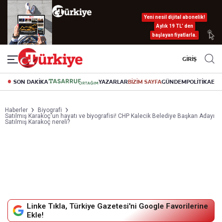
Yeni nesil dijital abonelik!
Aylık 19 TL’ den
başlayan fiyatlarla.
GİRİŞ
SON DAKİKA
YAZARLAR
BİZİM SAYFA
GÜNDEM
POLİTİKA
EK
Haberler
Biyografi
Satılmış Karakoç'un hayatı ve biyografisi! CHP Kalecik Belediye Başkan Adayı
Satılmış Karakoç nereli?
Linke Tıkla, Türkiye Gazetesi'ni Google Favorilerine
Ekle!