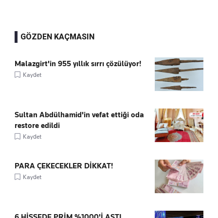
GÖZDEN KAÇMASIN
Malazgirt'in 955 yıllık sırrı çözülüyor!
Kaydet
Sultan Abdülhamid'in vefat ettiği oda
restore edildi
Kaydet
PARA ÇEKECEKLER DİKKAT!
Kaydet
6 HİSSEDE PRİM %1000'İ AŞTI