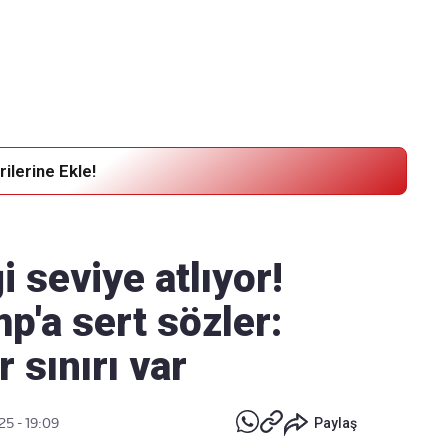
Haber Verin
Editör masamıza bilgi ve materyal
göndermek için
tıklayın
ilerine Ekle!
i seviye atlıyor!
'a sert sözler:
 sınırı var
25 - 19:09
Paylaş