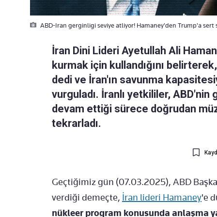
ABD-Iran gerginligi seviye atliyor! Hamaney'den Trump'a sert sö
İran Dini Lideri Ayetullah Ali Ham
kurmak için kullandığını belirtere
dedi ve İran'ın savunma kapasitesiy
vurguladı. İranlı yetkililer, ABD'ni
devam ettiği sürece doğrudan müz
tekrarladı.
Kayd
Geçtiğimiz gün (07.03.2025), ABD Başk
verdiği demeçte,
İran lideri Hamaney
'e 
nükleer program konusunda anlaşma 