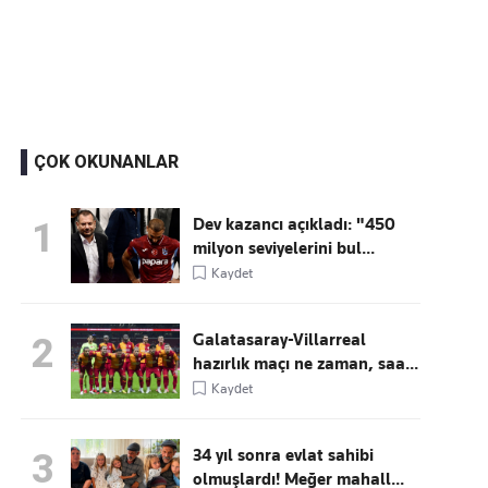
Kaçırmayın
Ücretsiz üye olun, gündemi
şekillendiren gelişmeleri önce siz duyun
ÇOK OKUNANLAR
Dev kazancı açıkladı: "450
1
milyon seviyelerini bul...
Kaydet
Galatasaray-Villarreal
2
hazırlık maçı ne zaman, saa...
Kaydet
34 yıl sonra evlat sahibi
3
olmuşlardı! Meğer mahall...