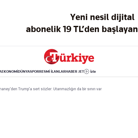
Dünya
Yaşam
Kültür-Sanat
Yeni nesil dijital
Orta Doğu
Sağlık
Sinema
Avrupa
Hava Durumu
Arkeoloji
abonelik 19 TL’den başlayan 
Amerika
Yemek
Kitap
Afrika
Seyahat
Tarih
İsrail-Gazze
Aktüel
A
EKONOMİ
DÜNYA
SPOR
RESMİ İLANLAR
HABER JET
İzle
Uygulamalar
amaney'den Trump'a sert sözler: Utanmazlığın da bir sınırı var