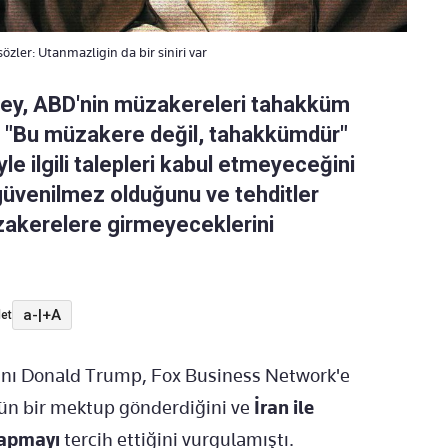
zler: Utanmazligin da bir siniri var
aney, ABD'nin müzakereleri tahakküm
k, "Bu müzakere değil, tahakkümdür"
le ilgili talepleri kabul etmeyeceğini
n güvenilmez olduğunu ve tehditler
akerelere girmeyeceklerini
a-
|
+A
et
anı Donald Trump, Fox Business Network'e
dün bir mektup gönderdiğini ve
İran ile
yapmayı
tercih ettiğini vurgulamıştı.