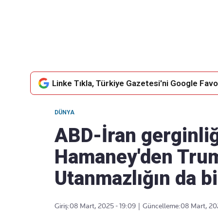
Takip Edin
Favori mecralarınızda haber
akışımıza ulaşın
Linke Tıkla, Türkiye Gazetesi'ni Google Favor
DÜNYA
ABD-İran gerginliğ
Hamaney'den Trump
Utanmazlığın da bir
Giriş:
08 Mart, 2025 - 19:09
|
Güncelleme:
08 Mart, 20