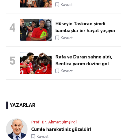
Kaydet
Hüseyin Taşkıran şimdi
4
bambaşka bir hayat yaşıyor
Kaydet
Rafa ve Duran sahne aldı,
5
Benfica yarım düzine gol...
Kaydet
YAZARLAR
Prof. Dr. Ahmet Şimşirgil
Cümle hareketiniz güzeldir!
Kaydet