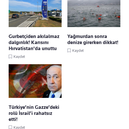
Gurbetçiden akılalmaz
Yağmurdan sonra
dalgınlık! Karısını
denize girerken dikkat!
Hırvatistan'da unuttu
Kaydet
Kaydet
Türkiye’nin Gazze’deki
rolü İsrail’i rahatsız
etti!
Kaydet