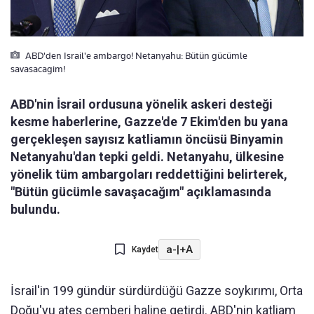
ABD'den Israil'e ambargo! Netanyahu: Bütün gücümle
savasacagim!
ABD'nin İsrail ordusuna yönelik askeri desteği
kesme haberlerine, Gazze'de 7 Ekim'den bu yana
gerçekleşen sayısız katliamın öncüsü Binyamin
Netanyahu'dan tepki geldi. Netanyahu, ülkesine
yönelik tüm ambargoları reddettiğini belirterek,
"Bütün gücümle savaşacağım" açıklamasında
bulundu.
a-
|
+A
Kaydet
İsrail'in 199 gündür sürdürdüğü Gazze soykırımı, Orta
Doğu'yu ateş çemberi haline getirdi. ABD'nin katliam