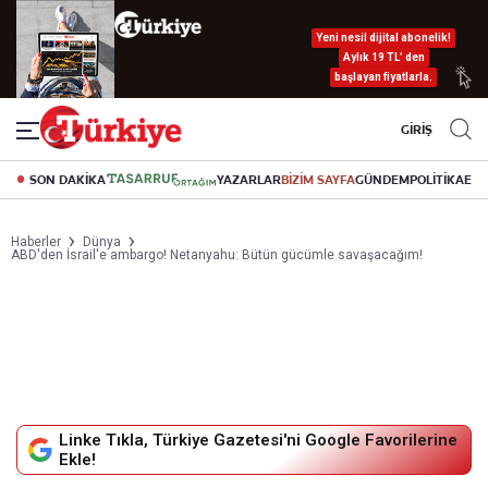
Yeni nesil dijital abonelik!
Aylık 19 TL’ den
başlayan fiyatlarla.
GİRİŞ
SON DAKİKA
YAZARLAR
BİZİM SAYFA
GÜNDEM
POLİTİKA
EK
Haberler
Dünya
ABD'den İsrail'e ambargo! Netanyahu: Bütün gücümle savaşacağım!
Linke Tıkla, Türkiye Gazetesi'ni Google Favorilerine
Ekle!