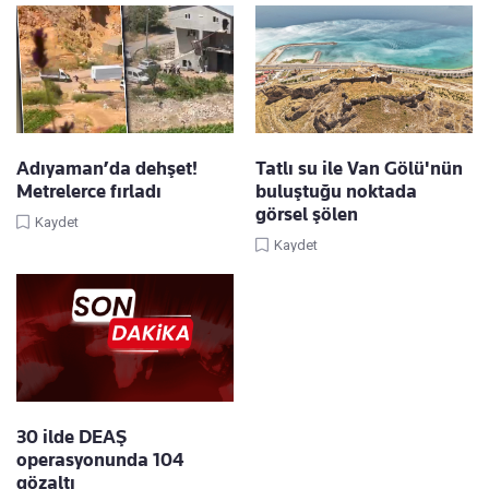
Adıyaman’da dehşet!
Tatlı su ile Van Gölü'nün
Metrelerce fırladı
buluştuğu noktada
görsel şölen
Kaydet
Kaydet
30 ilde DEAŞ
operasyonunda 104
gözaltı