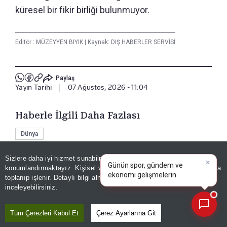
küresel bir fikir birliği bulunmuyor.
Editör :
MÜZEYYEN BIYIK
|
Kaynak: DIŞ HABERLER SERVİSİ
Paylaş
Yayın Tarihi
|
07 Ağustos, 2026 - 11:04
Haberle İlgili Daha Fazlası
Dünya
×
Günün spor, gündem ve
Sizlere daha iyi hizmet sunabilmek adına sitemizde
çerez
ekonomi gelişmelerini analiz
konumlandırmaktayız. Kişisel verileriniz, KVKK ve GDPR kapsamında
Bizi Takip Edin
edin!
toplanıp işlenir. Detaylı bilgi almak için
Aydınlatma Metnimizi
📰
Son 30 güne ait haberleri, spor gelişmelerini veya yazar yazılarını sorgulayabilirsiniz.
inceleyebilirsiniz.
Tüm Çerezleri Kabul Et
Çerez Ayarlarına Git