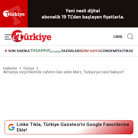
Yeni nesil dijital
abonelik 19 TL’den başlayan fiyatlarla.
GİRİŞ
SON DAKİKA
YAZARLAR
BİZİM SAYFA
GÜNDEM
POLİTİKA
EK
Haberler
Dünya
Almanya seçimlerinde zaferini ilan eden Merz, Türkiye’ye nasıl bakıyor?
Linke Tıkla, Türkiye Gazetesi'ni Google Favorilerine
Ekle!