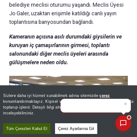
belediye meclisi oturumu yaşandı. Meclis Üyesi
Jo Galer, uzaktan erişimle katıldığı canlı yayın
toplantısına banyosundan bağlandı.
Kameranın açısına asılı durumdaki giysilerin ve
kuruyan iç çamaşırlarının girmesi, toplantı
salonundaki diğer meclis üyeleri arasında
gülüşmelere neden oldu.
Sizlere daha iyi hizmet sunabilmek adına sitemizde
çerez
×
Günün spor, gündem ve
konumlandırmaktayız. Kişisel verileriniz, KVKK ve GDPR kapsamında
ekonomi geli
|
toplanıp işlenir. Detaylı bilgi almak için
Aydınlatma Metnimizi
📰
Son 30 güne ait haberleri, spor gelişmelerini veya yazar yazılarını sorgulayabilirsiniz.
inceleyebilirsiniz.
Tüm Çerezleri Kabul Et
Çerez Ayarlarına Git