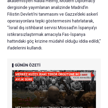
akademisyen Nadia Helmy, Modern Diplomacy
dergisinde yayımlanan analizinde Madrid’in
Filistin Devleti’ni tanımasını ve Gazze’deki askerî
operasyonlara tepki göstermesini hatırlatarak,
"İsrail dış istihbarat servisi Mossad’ın İspanya’yı
istikrarsızlaştırmak amacıyla Fas-İspanya
hattındaki göç krizine müdahil olduğu iddia edildi,"
ifadelerini kullandı.
GÜNÜN ÖZETİ