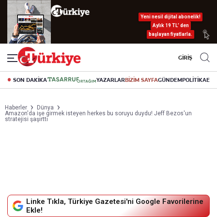
Yeni nesil dijital abonelik!
Aylık 19 TL’ den
başlayan fiyatlarla.
GİRİŞ
SON DAKİKA
YAZARLAR
BİZİM SAYFA
GÜNDEM
POLİTİKA
EK
Haberler
Dünya
Amazon'da işe girmek isteyen herkes bu soruyu duydu! Jeff Bezos'un
stratejisi şaşırttı
Linke Tıkla, Türkiye Gazetesi'ni Google Favorilerine
Ekle!