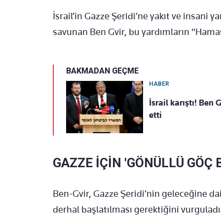
İsrail’in Gazze Şeridi’ne yakıt ve insani
savunan Ben Gvir, bu yardımların "Hamas’ı
BAKMADAN GEÇME
HABER
İsrail karıştı! Ben
etti
GAZZE İÇİN 'GÖNÜLLÜ GÖÇ 
Ben-Gvir, Gazze Şeridi’nin geleceğine dai
derhal başlatılması gerektiğini vurguladı