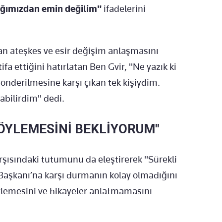
ığımızdan emin değilim"
ifadelerini
n ateşkes ve esir değişim anlaşmasını
fa ettiğini hatırlatan Ben Gvir, "Ne yazık ki
nderilmesine karşı çıkan tek kişiydim.
abilirdim" dedi.
ÖYLEMESİNİ BEKLİYORUM"
şısındaki tutumunu da eleştirerek "Sürekli
Başkanı’na karşı durmanın kolay olmadığını
lemesini ve hikayeler anlatmamasını