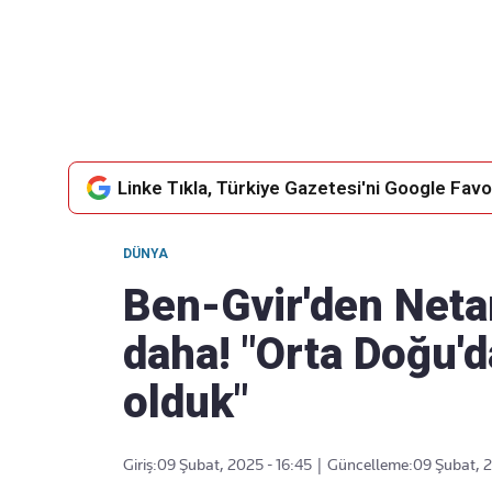
Takip Edin
Favori mecralarınızda haber
akışımıza ulaşın
Linke Tıkla, Türkiye Gazetesi'ni Google Favor
DÜNYA
Ben-Gvir'den Netan
daha! "Orta Doğu'
olduk"
Giriş:
09 Şubat, 2025 - 16:45
|
Güncelleme:
09 Şubat, 2