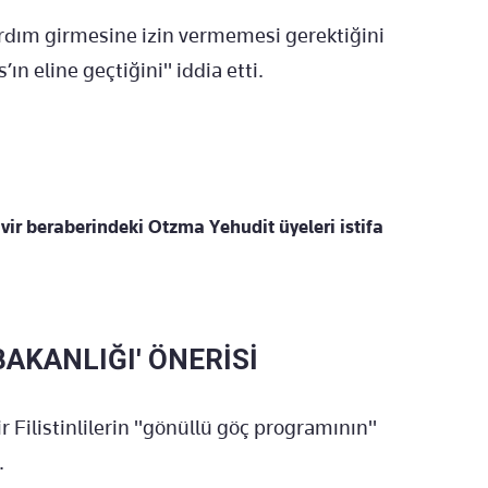
 yardım girmesine izin vermemesi gerektiğini
n eline geçtiğini" iddia etti.
 Gvir beraberindeki Otzma Yehudit üyeleri istifa
BAKANLIĞI' ÖNERİSİ
r Filistinlilerin "gönüllü göç programının"
.