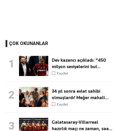
Kaçırmayın
Ücretsiz üye olun, gündemi
şekillendiren gelişmeleri önce siz duyun
ÇOK OKUNANLAR
Dev kazancı açıkladı: "450
1
milyon seviyelerini bul...
Kaydet
34 yıl sonra evlat sahibi
2
olmuşlardı! Meğer mahall...
Kaydet
Galatasaray-Villarreal
3
hazırlık maçı ne zaman, saa...