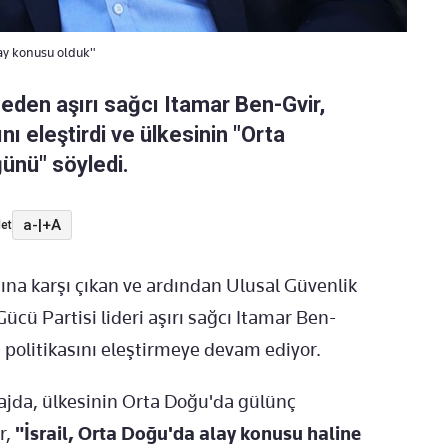
ay konusu olduk"
a eden aşırı sağcı Itamar Ben-Gvir,
ı eleştirdi ve ülkesinin "Orta
ünü" söyledi.
a-
|
+A
et
sına karşı çıkan ve ardından Ulusal Güvenlik
ücü Partisi lideri aşırı sağcı Itamar Ben-
olitikasını eleştirmeye devam ediyor.
tajda, ülkesinin Orta Doğu'da gülünç
r,
"İsrail, Orta Doğu'da alay konusu haline