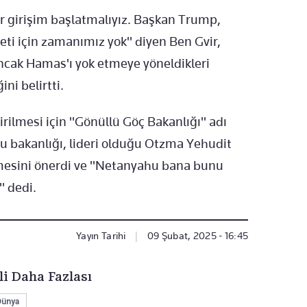
r girişim başlatmalıyız. Başkan Trump,
ti için zamanımız yok" diyen Ben Gvir,
ncak Hamas'ı yok etmeye yöneldikleri
ni belirtti.
tirilmesi için "Gönüllü Göç Bakanlığı" adı
bu bakanlığı, lideri olduğu Otzma Yehudit
lmesini önerdi ve "Netanyahu bana bunu
" dedi.
Yayın Tarihi
|
09 Şubat, 2025 - 16:45
li Daha Fazlası
Dünya