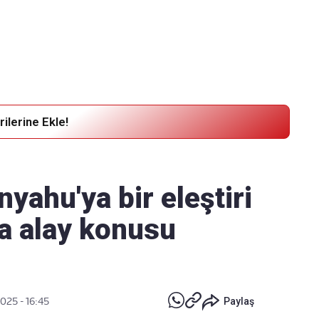
Haber Verin
Editör masamıza bilgi ve materyal
göndermek için
tıklayın
ilerine Ekle!
yahu'ya bir eleştiri
da alay konusu
025 - 16:45
Paylaş