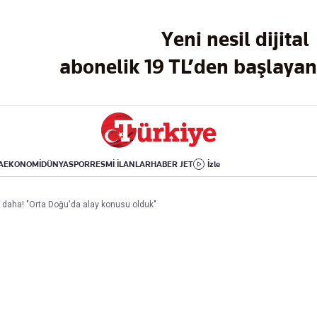
Dünya
Yaşam
Kültür-Sanat
Yeni nesil dijital
Orta Doğu
Sağlık
Sinema
Avrupa
Hava Durumu
Arkeoloji
abonelik 19 TL’den başlayan 
Amerika
Yemek
Kitap
Afrika
Seyahat
Tarih
İsrail-Gazze
Aktüel
A
EKONOMİ
DÜNYA
SPOR
RESMİ İLANLAR
HABER JET
İzle
Uygulamalar
i daha! "Orta Doğu'da alay konusu olduk"