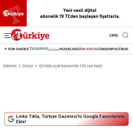
Yeni nesil dijital
abonelik 19 TL’den başlayan fiyatlarla.
GİRİŞ
SON DAKİKA
YAZARLAR
BİZİM SAYFA
GÜNDEM
POLİTİKA
EK
Haberler
Dünya
Çin'deki uçak kazasında 132 can kaybı
Linke Tıkla, Türkiye Gazetesi'ni Google Favorilerine
Ekle!