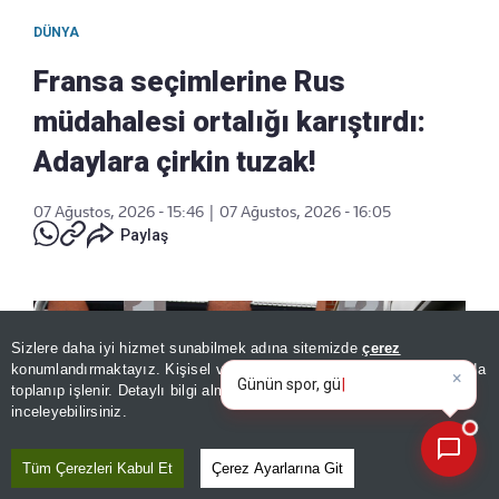
DÜNYA
Fransa seçimlerine Rus
müdahalesi ortalığı karıştırdı:
Adaylara çirkin tuzak!
07 Ağustos, 2026 - 15:46
|
07 Ağustos, 2026 - 16:05
Paylaş
×
Günün spor, gündem ve
Sizlere daha iyi hizmet sunabilmek adına sitemizde
çerez
ekonomi gelişmelerini analiz
konumlandırmaktayız. Kişisel verileriniz, KVKK ve GDPR kapsamında
edin!
toplanıp işlenir. Detaylı bilgi almak için
Aydınlatma Metnimizi
📰
Son 30 güne ait haberleri, spor gelişmelerini veya yazar yazılarını sorgulayabilirsiniz.
inceleyebilirsiniz.
Tüm Çerezleri Kabul Et
Çerez Ayarlarına Git