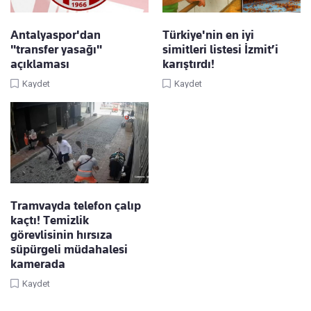
Antalyaspor'dan
Türkiye'nin en iyi
"transfer yasağı"
simitleri listesi İzmit’i
açıklaması
karıştırdı!
Kaydet
Kaydet
Tramvayda telefon çalıp
kaçtı! Temizlik
görevlisinin hırsıza
süpürgeli müdahalesi
kamerada
Kaydet