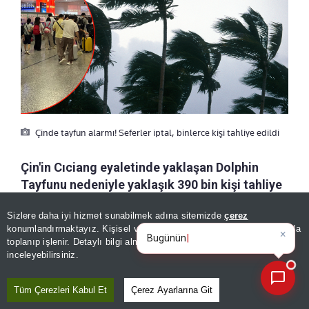
Çinde tayfun alarmı! Seferler iptal, binlerce kişi tahliye edildi
Çin'in Cıciang eyaletinde yaklaşan Dolphin
Tayfunu nedeniyle yaklaşık 390 bin kişi tahliye
edildi. Ülke genelinde feribot ve gemi turları
Sizlere daha iyi hizmet sunabilmek adına sitemizde
çerez
gibi deniz faaliyetleri askıya alınırken, Şanghay
×
Bugünün öne çıkan manşetleri
konumlandırmaktayız. Kişisel verileriniz, KVKK ve GDPR kapsamında
kentindeki Hongqiao ve Pudong
ve gelişmeleri
toplanıp işlenir. Detaylı bilgi almak için
Aydınlatma Metnimizi
📰
Son 30 güne ait haberleri, spor gelişmelerini veya yazar yazılarını sorgulayabilirsiniz.
havalimanlarında binden fazla sefer iptal
inceleyebilirsiniz.
edildi.
Tüm Çerezleri Kabul Et
Çerez Ayarlarına Git