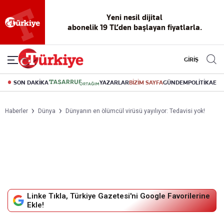
Reklamsız
56 yıllık
Akıllı haber
Eski gazeteleri
Yazarlarla
okuma
dijital arşiv
asistanı
indirme
canlı soru
deneyimi
cevap
GİRİŞ
SON DAKİKA
YAZARLAR
BİZİM SAYFA
GÜNDEM
POLİTİKA
EK
Haberler
Dünya
Dünyanın en ölümcül virüsü yayılıyor: Tedavisi yok!
Linke Tıkla, Türkiye Gazetesi'ni Google Favorilerine
Ekle!