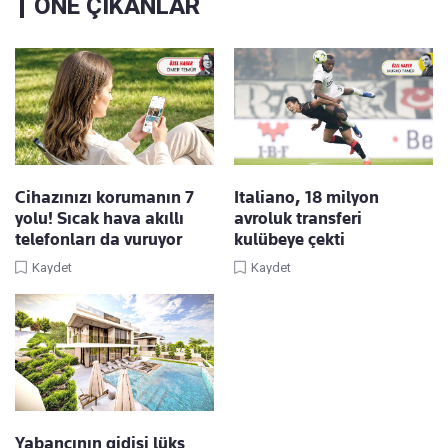
ÖNE ÇIKANLAR
Cihazınızı korumanın 7
Italiano, 18 milyon
yolu! Sıcak hava akıllı
avroluk transferi
telefonları da vuruyor
kulübeye çekti
Kaydet
Kaydet
Yabancının gidişi lüks