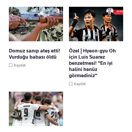
Domuz sanıp ateş etti!
Özel | Hyeon-gyu Oh
Vurduğu babası öldü
için Luis Suarez
benzetmesi! "En iyi
Kaydet
halini henüz
görmediniz"
Kaydet