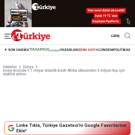
Yeni nesil dijital abonelik!
Aylık 19 TL’ den
başlayan fiyatlarla.
GİRİŞ
SON DAKİKA
YAZARLAR
BİZİM SAYFA
GÜNDEM
POLİTİKA
EK
Haberler
Dünya
Enerji krizinde 1,1 milyar dolarlık kredi! Afrika ülkesinden 5 milyon kişi için
elektrik atılımı
Linke Tıkla, Türkiye Gazetesi'ni Google Favorilerine
Ekle!