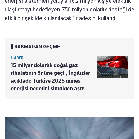
enerjisi sistemleri yoluyla 16,2 milyon kişiye elektrik
ulaştırmayı hedefleyen 750 milyon dolarlık desteği de
etkili bir şekilde kullanılacak." ifadesini kullandı.
BAKMADAN GEÇME
HABER
15 milyar dolarlık doğal gaz
ithalatının önüne geçti, İngilizler
açıkladı: Türkiye 2025 güneş
enerjisi hedefini şimdiden aştı!