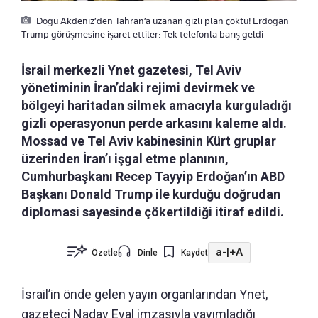
Doğu Akdeniz’den Tahran’a uzanan gizli plan çöktü! Erdoğan-
Trump görüşmesine işaret ettiler: Tek telefonla barış geldi
İsrail merkezli Ynet gazetesi, Tel Aviv
yönetiminin İran’daki rejimi devirmek ve
bölgeyi haritadan silmek amacıyla kurguladığı
gizli operasyonun perde arkasını kaleme aldı.
Mossad ve Tel Aviv kabinesinin Kürt gruplar
üzerinden İran’ı işgal etme planının,
Cumhurbaşkanı Recep Tayyip Erdoğan’ın ABD
Başkanı Donald Trump ile kurduğu doğrudan
diplomasi sayesinde çökertildiği itiraf edildi.
a-
|
+A
Özetle
Dinle
Kaydet
İsrail’in önde gelen yayın organlarından Ynet,
gazeteci Nadav Eyal imzasıyla yayımladığı