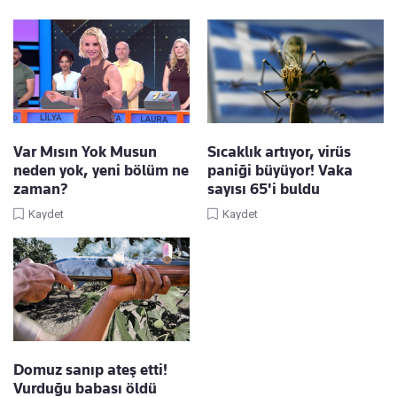
Var Mısın Yok Musun
Sıcaklık artıyor, virüs
neden yok, yeni bölüm ne
paniği büyüyor! Vaka
zaman?
sayısı 65'i buldu
Kaydet
Kaydet
Domuz sanıp ateş etti!
Vurduğu babası öldü