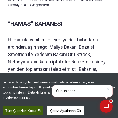
kurmayını ABD'ye gönderdi
“HAMAS” BAHANESİ
Hamas ile yapılan anlaşmaya dair haberlerin
ardından, aşırı sağcı Maliye Bakanı Bezalel
Smotrich ile Yerleşim Bakanı Orit Strock,
Netanyahu’dan kararı iptal etmek üzere kabineyi
yeniden toplamasını talep etmişti. Bakanlar,
uluslararası güç için kendilerine sunulan rolün
Sizlere daha iyi hizmet sunabilmek adına sitemizde
çerez
anlaşmada ana hatlarıyla belirtilenden önemli
×
Günün spor, gündem ve
konumlandırmaktayız. Kişisel verileriniz, KVKK ve GDPR kapsamında
ölçüde farklı olduğunu savunuyor. Netanyahu, 4
ekonomi gelişmelerini anal
|
toplanıp işlenir. Detaylı bilgi almak için
Aydınlatma Metnimizi
📰
Son 30 güne ait haberleri, spor gelişmelerini veya yazar yazılarını sorgulayabilirsiniz.
inceleyebilirsiniz.
Ağustos’ta Barış Kurulunun ateşkesin ikinci
aşamasına ilişkin duyurduğu yol haritasına
Tüm Çerezleri Kabul Et
Çerez Ayarlarına Git
rağmen Gazze Şeridi’nde işgal ettikleri alanlardan