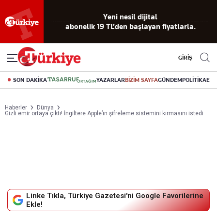
Yeni nesil dijital
abonelik 19 TL’den başlayan fiyatlarla.
GİRİŞ
SON DAKİKA
YAZARLAR
BİZİM SAYFA
GÜNDEM
POLİTİKA
EK
Haberler
Dünya
Gizli emir ortaya çıktı! İngiltere Apple’ın şifreleme sistemini kırmasını istedi
Linke Tıkla, Türkiye Gazetesi'ni Google Favorilerine
Ekle!