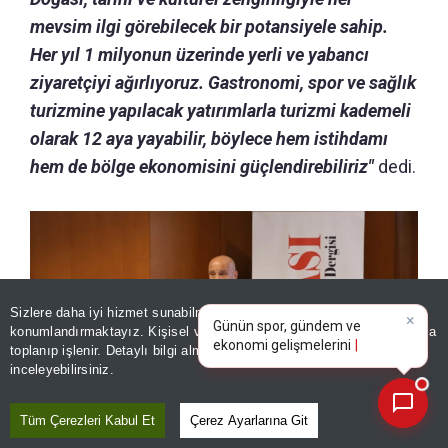
mevsim ilgi görebilecek bir potansiyele sahip.
Her yıl 1 milyonun üzerinde yerli ve yabancı
ziyaretçiyi ağırlıyoruz. Gastronomi, spor ve sağlık
turizmine yapılacak yatırımlarla turizmi kademeli
olarak 12 aya yayabilir, böylece hem istihdamı
hem de bölge ekonomisini güçlendirebiliriz"
dedi.
×
Günün spor, gündem ve
Sizlere daha iyi hizmet sunabilmek adına sitemizde
çerez
ekonomi gelişmelerini analiz
konumlandırmaktayız. Kişisel verileriniz, KVKK ve GDPR kapsamında
edin!
toplanıp işlenir. Detaylı bilgi almak için
Aydınlatma Metnimizi
📰
Son 30 güne ait haberleri, spor gelişmelerini veya yazar yazılarını sorgulayabilirsiniz.
inceleyebilirsiniz.
Tüm Çerezleri Kabul Et
Çerez Ayarlarına Git