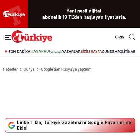
Yeni nesil dijital
abonelik 19 TL’den başlayan fiyatlarla.
GİRİŞ
SON DAKİKA
YAZARLAR
BİZİM SAYFA
GÜNDEM
POLİTİKA
EK
Haberler
Dünya
Google’dan Rusya’ya yaptırım
Linke Tıkla, Türkiye Gazetesi'ni Google Favorilerine
Ekle!