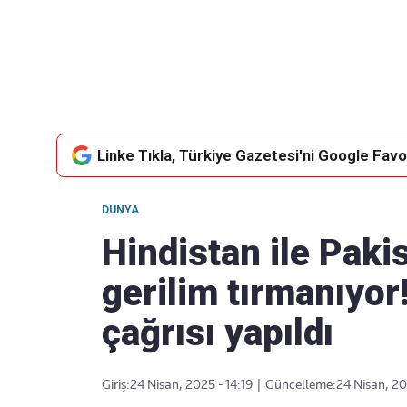
Takip Edin
Favori mecralarınızda haber
akışımıza ulaşın
Linke Tıkla, Türkiye Gazetesi'ni Google Favor
DÜNYA
Hindistan ile Paki
gerilim tırmanıyor!
çağrısı yapıldı
Giriş:
24 Nisan, 2025 - 14:19
|
Güncelleme:
24 Nisan, 20