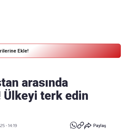
Haber Verin
Editör masamıza bilgi ve materyal
göndermek için
tıklayın
ilerine Ekle!
stan arasında
 Ülkeyi terk edin
25 - 14:19
Paylaş