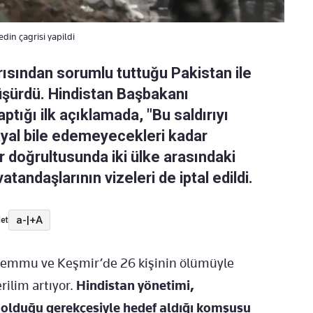
din çagrisi yapildi
ısından sorumlu tuttuğu Pakistan ile
 düşürdü. Hindistan Başbakanı
ığı ilk açıklamada, "Bu saldırıyı
ayal bile edemeyecekleri kadar
r doğrultusunda iki ülke arasındaki
atandaşlarının vizeleri de iptal edildi.
a-
|
+A
et
Cemmu ve Keşmir’de 26 kişinin ölümüyle
rilim artıyor.
Hindistan yönetimi,
rı" olduğu gerekçesiyle hedef aldığı komşusu