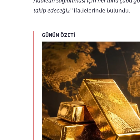
Adaletin sağlanması için her türlü çaba g
takip edeceğiz"
ifadelerinde bulundu.
GÜNÜN ÖZETİ