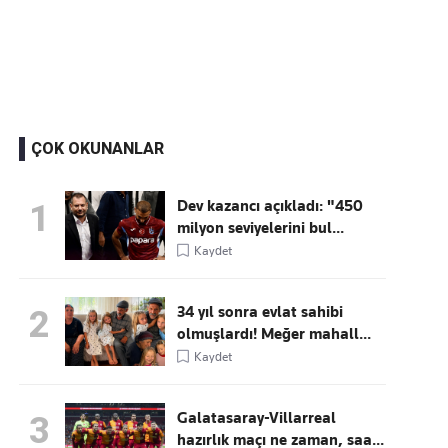
Kaçırmayın
Ücretsiz üye olun, gündemi
şekillendiren gelişmeleri önce siz duyun
ÇOK OKUNANLAR
Dev kazancı açıkladı: "450
1
milyon seviyelerini bul...
Kaydet
34 yıl sonra evlat sahibi
2
olmuşlardı! Meğer mahall...
Kaydet
Galatasaray-Villarreal
3
hazırlık maçı ne zaman, saa...