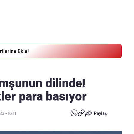
Haber Verin
Editör masamıza bilgi ve materyal
göndermek için
tıklayın
ilerine Ekle!
omşunun dilinde!
ler para basıyor
23 - 16:11
Paylaş