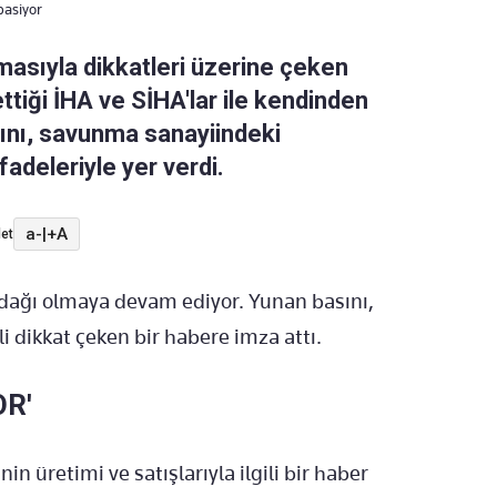
basiyor
masıyla dikkatleri üzerine çeken
rettiği İHA ve SİHA'lar ile kendinden
sını, savunma sanayiindeki
fadeleriyle yer verdi.
a-
|
+A
et
i odağı olmaya devam ediyor. Yunan basını,
li dikkat çeken bir habere imza attı.
OR'
 üretimi ve satışlarıyla ilgili bir haber