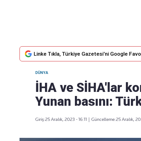
Takip Edin
Favori mecralarınızda haber
akışımıza ulaşın
Linke Tıkla, Türkiye Gazetesi'ni Google Favor
DÜNYA
İHA ve SİHA'lar k
Yunan basını: Türk
Giriş:
25 Aralık, 2023 - 16:11
|
Güncelleme:
25 Aralık, 20