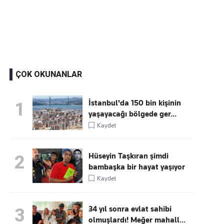
Kaçırmayın
Ücretsiz üye olun, gündemi
şekillendiren gelişmeleri önce siz duyun
ÇOK OKUNANLAR
İstanbul'da 150 bin kişinin
1
yaşayacağı bölgede ger...
Kaydet
Hüseyin Taşkıran şimdi
2
bambaşka bir hayat yaşıyor
Kaydet
34 yıl sonra evlat sahibi
3
olmuşlardı! Meğer mahall...