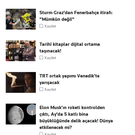
Sturm Graz'dan Fenerbahçe itirafı:
"Mümkün değil"
Kaydet
Tarihî kitaplar dijital ortama
taşınacak!
Kaydet
TRT ortak yapımı Venedik’te
yarışacak
Kaydet
Elon Musk’ın roketi kontrolden
çıktı, Ay'da 5 katlı bina
büyüklüğünde delik açacak! Dünya
etkilenecek mi?
Kaydet