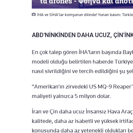
İHA ve SİHA'lar komşunun dilinde! Yunan basını: Türkle
ABD'NİNKİNDEN DAHA UCUZ, ÇİN'İN
En çok talep gören İHA'ların başında Bay
modeli olduğu belirtilen haberde Türkiye
nasıl sivrildiğini ve tercih edildiğini şu şe
"Amerikan’ın zirvedeki US MQ-9 Reaper’ı
maliyeti yalnızca 5 milyon dolar.
İran ve Çin daha ucuz İnsansız Hava Araçl
kalitede, daha az isabetli ve yüksek irtif
konusunda daha az yetenekli oldukları beli