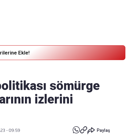
Haber Verin
Editör masamıza bilgi ve materyal göndermek için
tıklayın
ilerine Ekle!
 politikası sömürge
ının izlerini
023 - 09:59
Paylaş