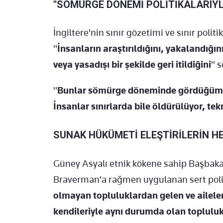
"SÖMÜRGE DÖNEMİ POLİTİKALARIYL
İngiltere'nin sınır gözetimi ve sınır pol
"
İnsanların araştırıldığını, yakalandığını,
veya yasadışı bir şekilde geri itildiğini
" s
"
Bunlar sömürge döneminde gördüğümüz 
İnsanlar sınırlarda bile öldürülüyor, te
SUNAK HÜKÜMETİ ELEŞTİRİLERİN H
Güney Asyalı etnik kökene sahip Başbak
Braverman'a rağmen uygulanan sert polit
olmayan topluluklardan gelen ve aileler
kendileriyle aynı durumda olan topluluk