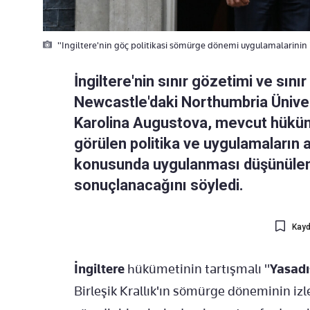
"Ingiltere'nin göç politikasi sömürge dönemi uygulamalarinin iz
İngiltere'nin sınır gözetimi ve sını
Newcastle'daki Northumbria Üniver
Karolina Augustova, mevcut hükü
görülen politika ve uygulamaların 
konusunda uygulanması düşünülen "s
sonuçlanacağını söyledi.
Kayd
İngiltere
hükümetinin tartışmalı "
Yasadı
Birleşik Krallık'ın sömürge döneminin izle