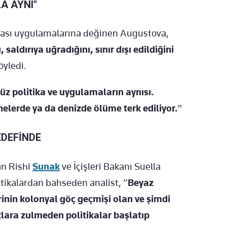
A AYNI"
itikası uygulamalarına değinen Augustova,
 saldırıya uğradığını, sınır dışı edildiğini
öyledi.
politika ve uygulamaların aynısı.
knelerde ya da denizde ölüme terk ediliyor.
"
EDEFİNDE
an Rishi
Sunak
ve İçişleri Bakanı Suella
ikalardan bahseden analist, “
Beyaz
inin kolonyal göç geçmişi olan ve şimdi
lara zulmeden politikalar başlatıp