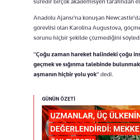
süredir birçok akademisyen tarafından ele
Anadolu Ajansı'na konuşan Newcastle'da
görevlisi olan Karolina Augustova, göçme
sorunu hiçbir şekilde çözmediğini söyledi
"
Çoğu zaman hareket halindeki çoğu insan
geçmek ve sığınma talebinde bulunmak i
aşmanın hiçbir yolu yok
" dedi.
GÜNÜN ÖZETİ