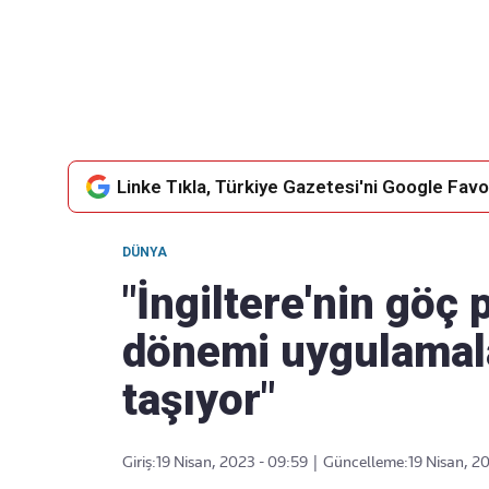
Takip Edin
Favori mecralarınızda haber akışımıza ulaşın
Linke Tıkla, Türkiye Gazetesi'ni Google Favor
DÜNYA
"İngiltere'nin göç
dönemi uygulamalar
taşıyor"
Giriş:
19 Nisan, 2023 - 09:59
|
Güncelleme:
19 Nisan, 2