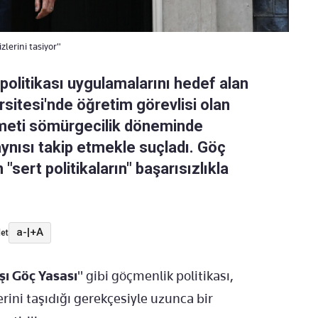
lerini tasiyor"
r politikası uygulamalarını hedef alan
sitesi'nde öğretim görevlisi olan
meti sömürgecilik döneminde
aynısı takip etmekle suçladı. Göç
ert politikaların" başarısızlıkla
a-
|
+A
et
şı Göç Yasası
" gibi göçmenlik politikası,
rini taşıdığı gerekçesiyle uzunca bir