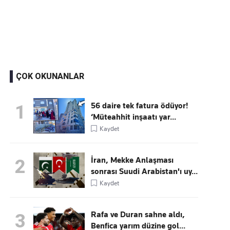
Kaçırmayın
Ücretsiz üye olun, gündemi şekillendiren gelişmeleri önce siz duyun
ÇOK OKUNANLAR
56 daire tek fatura ödüyor!
1
‘Müteahhit inşaatı yar...
Kaydet
İran, Mekke Anlaşması
2
sonrası Suudi Arabistan'ı uy...
Kaydet
Rafa ve Duran sahne aldı,
3
Benfica yarım düzine gol...