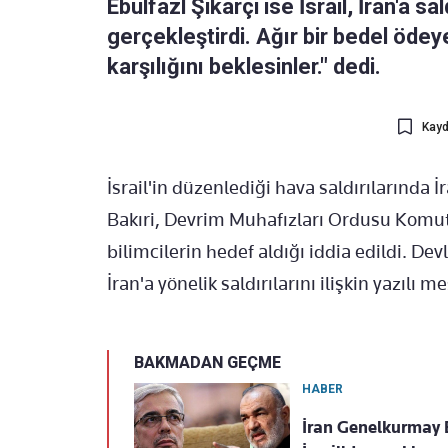
Ebulfazl Şikarçi ise İsrail, İran'a sa
gerçekleştirdi. Ağır bir bedel ödeye
karşılığını beklesinler." dedi.
Kayd
İsrail'in düzenlediği hava saldırıların
Bakıri, Devrim Muhafızları Ordusu Komut
bilimcilerin hedef aldığı iddia edildi. De
İran'a yönelik saldırılarını ilişkin yazılı m
BAKMADAN GEÇME
HABER
İran Genelkurmay 