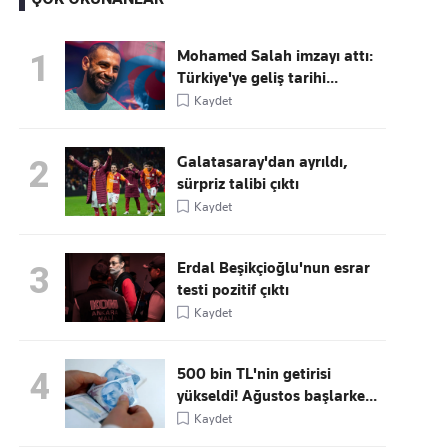
Mohamed Salah imzayı attı:
1
Türkiye'ye geliş tarihi...
Kaçırmayın
Kaydet
Ücretsiz üye olun, gündemi
şekillendiren gelişmeleri önce siz duyun
Galatasaray'dan ayrıldı,
2
sürpriz talibi çıktı
Kaydet
Erdal Beşikçioğlu'nun esrar
3
testi pozitif çıktı
Kaydet
500 bin TL'nin getirisi
4
yükseldi! Ağustos başlarke...
Kaydet