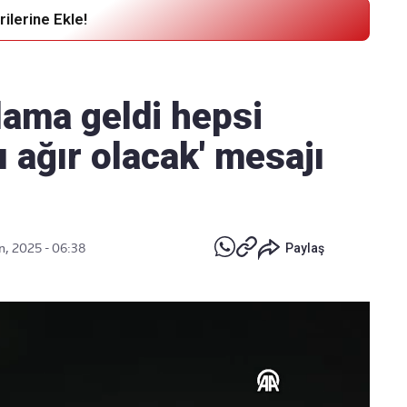
ilerine Ekle!
Haber Verin
Editör masamıza bilgi ve materyal
ama geldi hepsi
göndermek için
tıklayın
ı ağır olacak' mesajı
n, 2025 - 06:38
Paylaş