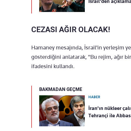
İsrail'den açıklama 
CEZASI AĞIR OLACAK!
Hamaney mesajında, İsrail'in yerleşim yerl
gösterdiğini anlatarak, "Bu rejim, ağır bi
ifadesini kullandı.
BAKMADAN GEÇME
HABER
İran'ın nükleer çal
Tehrançi ile Abbas