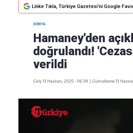
Linke Tıkla, Türkiye Gazetesi'ni Google Favor
DÜNYA
Takip Edin
Favori mecralarınızda haber
Hamaney'den açıkl
akışımıza ulaşın
doğrulandı! 'Cezas
verildi
Giriş:
13 Haziran, 2025 - 06:38
|
Güncelleme:
13 Hazira