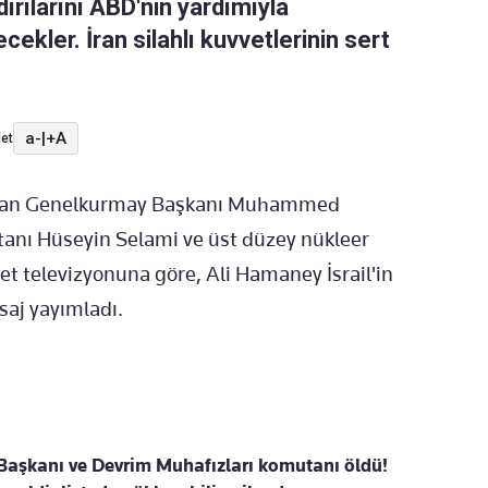
ldırılarını ABD'nin yardımıyla
cekler. İran silahlı kuvvetlerinin sert
a-
|
+A
et
da İran Genelkurmay Başkanı Muhammed
anı Hüseyin Selami ve üst düzey nükleer
vlet televizyonuna göre, Ali Hamaney İsrail'in
esaj yayımladı.
Başkanı ve Devrim Muhafızları komutanı öldü!