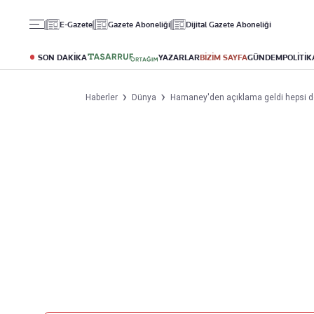
Gündem
Ekonomi
Spor
E-Gazete
Gazete Aboneliği
Dijital Gazete Aboneliği
Politika
Borsa
Futbol
Eğitim
Altın
Puan Durumu
SON DAKİKA
YAZARLAR
BİZİM SAYFA
GÜNDEM
POLİTİK
Döviz
Fikstür
Hisse Senedi
Şampiyonlar Ligi
Haberler
Dünya
Hamaney'den açıklama geldi hepsi doğ
Kripto Para
Avrupa Ligi
Emlak
Basketbol
T-Otomobil
Turizm
Yazarlar
Diğer Kategoriler
Kurumsal
Bugünün Yazarları
Magazin
Hakkımızda
Tüm Yazarlar
Teknoloji
İletişim
Resmî Ilanlar
Künye
Haberler
Gazete Aboneliği
Foto Haber
Danışma Telefonları
Video Galeri
Yasal
Reklam Ver