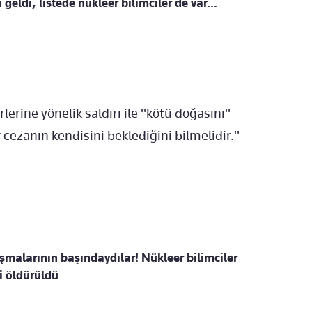
geldi, listede nükleer bilimciler de var...
erine yönelik saldırı ile "kötü doğasını"
r cezanın kendisini beklediğini bilmelidir."
ışmalarının başındaydılar! Nükleer bilimciler
i öldürüldü