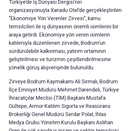
Türkiye’de İş Dünyası Dergisi’nin
organizasyonuyla Xanadu Otel’de gerçekleştirilen
"Ekonomiye Yön Verenler Zirvesi", kamu
temsilcileri ile iş dünyasının önemli isimlerini bir
araya getirdi. Ekonomiye yön veren isimlerin
katılımıyla düzenlenen zirvede, Bodrum’un
sürdürülebilir kalkınması, yatırım ortamının
geliştirilmesi ve turizmin çeşitlendirilmesine
yönelik görüş alışverişinde bulunuldu.
Zirveye Bodrum Kaymakamı Ali Sırmalı, Bodrum
İlçe Emniyet Müdürü Mehmet Darendeli, Türkiye
İhracatçılar Meclisi (TİM) Başkanı Mustafa
Gültepe, Armor Katılım Sigorta ve Reasürans
Brokerliği Genel Müdürü Serdar Polat, İhlas
Medya Grubu Yönetim Kurulu Başkanı Aslıhan
Ören ile çok sayıda iş insanı ve sektör temsilcisi