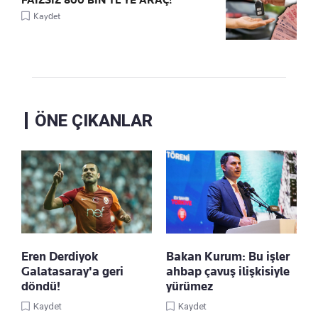
FAİZSİZ 800 BİN TL'YE ARAÇ!
Kaydet
ÖNE ÇIKANLAR
Eren Derdiyok
Bakan Kurum: Bu işler
Galatasaray'a geri
ahbap çavuş ilişkisiyle
döndü!
yürümez
Kaydet
Kaydet