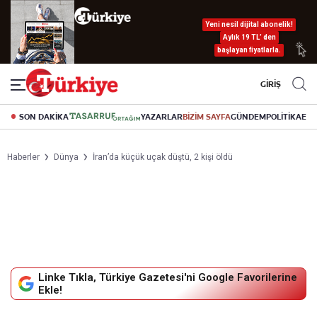
Yeni nesil dijital abonelik!
Aylık 19 TL’ den
başlayan fiyatlarla.
GİRİŞ
SON DAKİKA
YAZARLAR
BİZİM SAYFA
GÜNDEM
POLİTİKA
EK
Haberler
Dünya
İran’da küçük uçak düştü, 2 kişi öldü
Linke Tıkla, Türkiye Gazetesi'ni Google Favorilerine
Ekle!