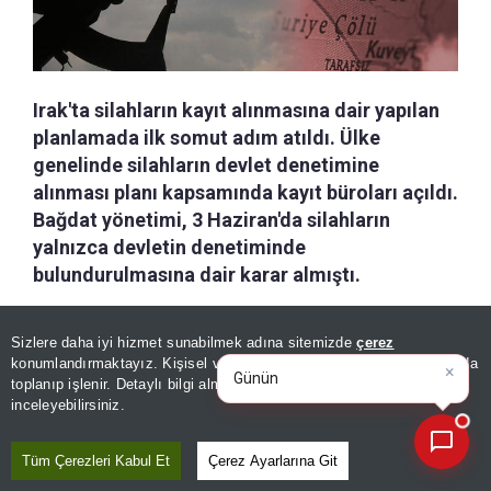
Irak'ta silahların kayıt alınmasına dair yapılan
planlamada ilk somut adım atıldı. Ülke
genelinde silahların devlet denetimine
alınması planı kapsamında kayıt büroları açıldı.
Bağdat yönetimi, 3 Haziran'da silahların
yalnızca devletin denetiminde
bulundurulmasına dair karar almıştı.
a-
|
+A
Özetle
Dinle
Kaydet
Sizlere daha iyi hizmet sunabilmek adına sitemizde
çerez
×
Günün spor, gündem ve
konumlandırmaktayız. Kişisel verileriniz, KVKK ve GDPR kapsamında
ekonomi gelişmelerini analiz
|
toplanıp işlenir. Detaylı bilgi almak için
Aydınlatma Metnimizi
📰
Son 30 güne ait haberleri, spor gelişmelerini veya yazar yazılarını sorgulayabilirsiniz.
Irak'ta hükümetin silahların devlet denetimine
inceleyebilirsiniz.
alınmasına yönelik planı kapsamında, ülke
genelinde silah kayıt ve ruhsat işlemlerinin
Tüm Çerezleri Kabul Et
Çerez Ayarlarına Git