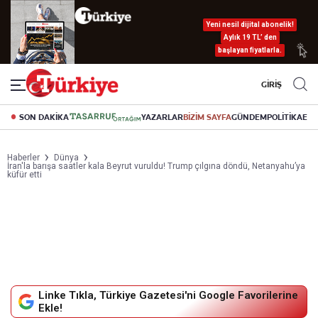
Yeni nesil dijital abonelik!
Aylık 19 TL’ den
başlayan fiyatlarla.
GİRİŞ
SON DAKİKA
YAZARLAR
BİZİM SAYFA
GÜNDEM
POLİTİKA
EK
Haberler
Dünya
İran'la barışa saatler kala Beyrut vuruldu! Trump çılgına döndü, Netanyahu’ya
küfür etti
Linke Tıkla, Türkiye Gazetesi'ni Google Favorilerine
Ekle!