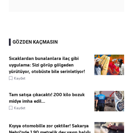
GÖZDEN KAÇMASIN
Sıcaklardan bunalanlara ilaç gibi
uygulama: Sizi görüp gölgeden
yürütüyor, otobüste bile serinletiyor!
Kaydet
Tam satışa çıkacaktı! 200 kilo bozuk
midye imha edil...
Kaydet
Kıyıya otomobille zor çektiler! Sakarya
Nehri'nde 1.90 metrelik dev yayın balığı