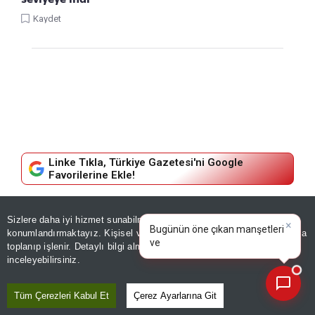
Kaydet
Linke Tıkla, Türkiye Gazetesi'ni Google
Favorilerine Ekle!
DÜNYA
Sizlere daha iyi hizmet sunabilmek adına sitemizde
çerez
×
Bugünün öne çıkan manşetleri
konumlandırmaktayız. Kişisel verileriniz, KVKK ve GDPR kapsamında
Almanya'da kuraklık alarmı! Ren
ve gelişmeleri neler?
|
toplanıp işlenir. Detaylı bilgi almak için
Aydınlatma Metnimizi
📰
Son 30 güne ait haberleri, spor gelişmelerini veya yazar yazılarını sorgulayabilirsiniz.
inceleyebilirsiniz.
Nehri tarihinde ilk kez bu
seviyeye indi
Tüm Çerezleri Kabul Et
Çerez Ayarlarına Git