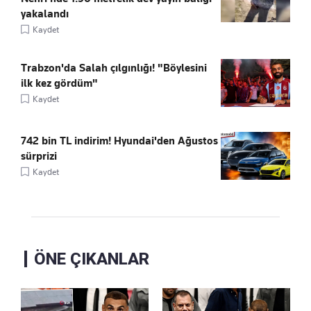
yakalandı
Kaydet
Trabzon'da Salah çılgınlığı! "Böylesini
ilk kez gördüm"
Kaydet
742 bin TL indirim! Hyundai'den Ağustos
sürprizi
Kaydet
ÖNE ÇIKANLAR