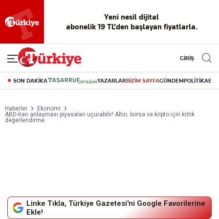
Reklamsız
56 yıllık
Akıllı haber
Eski gazeteleri
Yazarlarla
okuma
dijital arşiv
asistanı
indirme
canlı soru
deneyimi
cevap
GİRİŞ
SON DAKİKA
YAZARLAR
BİZİM SAYFA
GÜNDEM
POLİTİKA
EK
Haberler
Ekonomi
ABD-İran anlaşması piyasaları uçurabilir! Altın, borsa ve kripto için kritik
değerlendirme
Linke Tıkla, Türkiye Gazetesi'ni Google Favorilerine
Ekle!