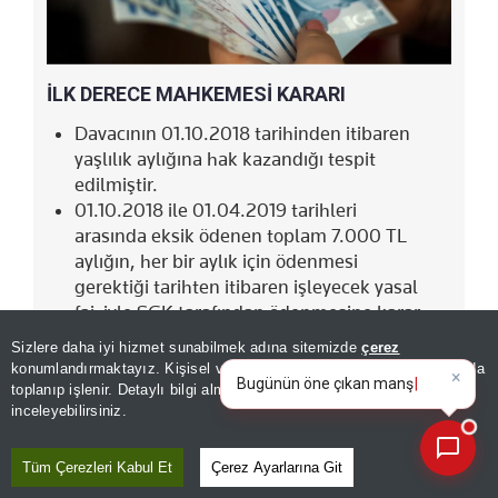
İLK DERECE MAHKEMESİ KARARI
Davacının 01.10.2018 tarihinden itibaren
yaşlılık aylığına hak kazandığı tespit
edilmiştir.
01.10.2018 ile 01.04.2019 tarihleri
arasında eksik ödenen toplam 7.000 TL
aylığın, her bir aylık için ödenmesi
gerektiği tarihten itibaren işleyecek yasal
faiziyle SGK tarafından ödenmesine karar
verilmiştir.
Sizlere daha iyi hizmet sunabilmek adına sitemizde
çerez
×
Bugünün öne çıkan manşetleri
konumlandırmaktayız. Kişisel verileriniz, KVKK ve GDPR kapsamında
ve gelişmeleri neler?
toplanıp işlenir. Detaylı bilgi almak için
Aydınlatma Metnimizi
📰
Son 30 güne ait haberleri, spor gelişmelerini veya yazar yazılarını sorgulayabilirsiniz.
inceleyebilirsiniz.
Tüm Çerezleri Kabul Et
Çerez Ayarlarına Git