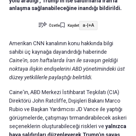
yolu aradığı', Trump’ın ise saldırılarla İran’la
anlaşma sağlanabileceğine inandığı bildirildi.
a-
|
+A
Özetle
Kaydet
Amerikan CNN kanalının konu hakkında bilgi
sahibi üç kaynağa dayandırdığı haberinde
Caine'in, son haftalarda İran ile savaşın geldiği
noktaya ilişkin endişelerini ABD yönetimindeki üst
düzey yetkililerle paylaştığı belirtildi.
Caine'in, ABD Merkezi İstihbarat Teşkilatı (CIA)
Direktörü John Ratcliffe, Dışişleri Bakanı Marco
Rubio ve Başkan Yardımcısı JD Vance ile yaptığı
görüşmelerde, çatışmayı tırmandırabilecek askeri
seçeneklerin oluşturabileceği riskleri ve
yalnızca
hava saldırıları düzenleyerek Trump'ın savaş