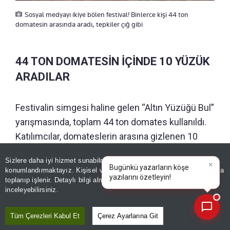
Sosyal medyayı ikiye bölen festival! Binlerce kişi 44 ton
domatesin arasında aradı, tepkiler çığ gibi
44 TON DOMATESİN İÇİNDE 10 YÜZÜK
ARADILAR
Festivalin simgesi haline gelen “Altın Yüzüğü Bul”
yarışmasında, toplam 44 ton domates kullanıldı.
Katılımcılar, domateslerin arasına gizlenen 10
altın yüzüğü bulmak için birbirleriyle yarıştı. Aşırı
Sizlere daha iyi hizmet sunabilmek adına sitemizde
çerez
sıcaklar nedeniyle yarışma, bu yıl yalnızca sabah
konumlandırmaktayız. Kişisel verileriniz, KVKK ve GDPR kapsamında
×
|
saatlerinde gerçekleştirildi.
toplanıp işlenir. Detaylı bilgi almak için
Aydınlatma Metnimizi
📰
Son 30 güne ait haberleri, spor gelişmelerini veya yazar yazılarını sorgulayabilirsiniz.
inceleyebilirsiniz.
Tüm Çerezleri Kabul Et
Çerez Ayarlarına Git