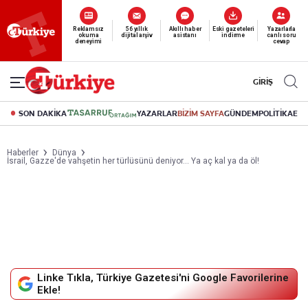
Yeni nesil dijital
abonelik 19 TL’den başlayan fiyatlarla.
GİRİŞ
SON DAKİKA
YAZARLAR
BİZİM SAYFA
GÜNDEM
POLİTİKA
EK
Haberler
Dünya
İsrail, Gazze'de vahşetin her türlüsünü deniyor... Ya aç kal ya da öl!
Linke Tıkla, Türkiye Gazetesi'ni Google Favorilerine
Ekle!