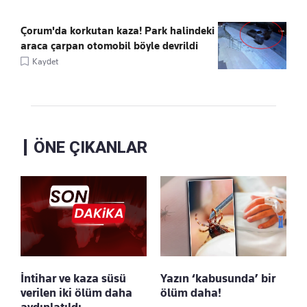
Çorum'da korkutan kaza! Park halindeki
araca çarpan otomobil böyle devrildi
Kaydet
ÖNE ÇIKANLAR
İntihar ve kaza süsü
Yazın ‘kabusunda’ bir
verilen iki ölüm daha
ölüm daha!