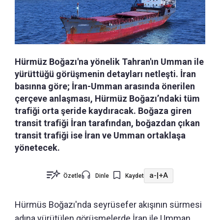
Hürmüz Boğazı'na yönelik Tahran'ın Umman ile
yürüttüğü görüşmenin detayları netleşti. İran
basınna göre; İran-Umman arasında önerilen
çerçeve anlaşması, Hürmüz Boğazı’ndaki tüm
trafiği orta şeride kaydıracak. Boğaza giren
transit trafiği İran tarafından, boğazdan çıkan
transit trafiği ise İran ve Umman ortaklaşa
yönetecek.
a-
|
+A
Özetle
Dinle
Kaydet
Hürmüs Boğazı'nda seyrüsefer akışının sürmesi
adına yürütülen görüşmelerde İran ile Umman