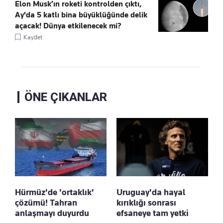
Elon Musk’ın roketi kontrolden çıktı,
Ay'da 5 katlı bina büyüklüğünde delik
açacak! Dünya etkilenecek mi?
Kaydet
ÖNE ÇIKANLAR
Hürmüz'de 'ortaklık'
Uruguay'da hayal
çözümü! Tahran
kırıklığı sonrası
anlaşmayı duyurdu
efsaneye tam yetki