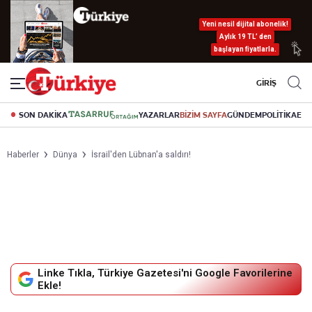
Yeni nesil dijital abonelik!
Aylık 19 TL’ den
başlayan fiyatlarla.
GİRİŞ
SON DAKİKA
YAZARLAR
BİZİM SAYFA
GÜNDEM
POLİTİKA
EK
Haberler
Dünya
İsrail'den Lübnan'a saldırı!
Linke Tıkla, Türkiye Gazetesi'ni Google Favorilerine
Ekle!