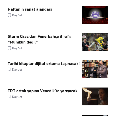
Haftanın sanat ajandası
Kaydet
Sturm Graz'dan Fenerbahçe itirafı:
"Mümkün değil"
Kaydet
Tarihî kitaplar dijital ortama taşınacak!
Kaydet
TRT ortak yapımı Venedik’te yarışacak
Kaydet