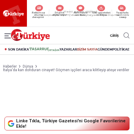
Reklamsız
56 yıllık
Akıllı haber
Eski gazeteleri
Yazarlarla
okuma
dijital arşiv
asistanı
indirme
canlı soru
deneyimi
cevap
GİRİŞ
SON DAKİKA
YAZARLAR
BİZİM SAYFA
GÜNDEM
POLİTİKA
EK
Haberler
Dünya
İtalya'da kan donduran cinayet! Göçmen işçileri araca kilitleyip ateşe verdiler
Linke Tıkla, Türkiye Gazetesi'ni Google Favorilerine
Ekle!