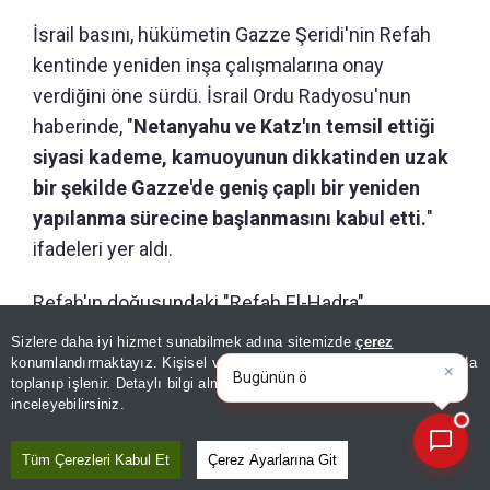
İsrail basını, hükümetin Gazze Şeridi'nin Refah
kentinde yeniden inşa çalışmalarına onay
verdiğini öne sürdü. İsrail Ordu Radyosu'nun
haberinde, "
Netanyahu ve Katz'ın temsil ettiği
siyasi kademe, kamuoyunun dikkatinden uzak
bir şekilde Gazze'de geniş çaplı bir yeniden
yapılanma sürecine başlanmasını kabul etti.
"
ifadeleri yer aldı.
Refah'ın doğusundaki "Refah El-Hadra"
bölgesinde altyapıyı inşa etme çalışmalarının
Sizlere daha iyi hizmet sunabilmek adına sitemizde
çerez
×
Bugünün öne çıkan manşetleri
Netanyahu ve Katz tarafından kabul edildiğini
konumlandırmaktayız. Kişisel verileriniz, KVKK ve GDPR kapsamında
ve gelişmeleri neler?
toplanıp işlenir. Detaylı bilgi almak için
Aydınlatma Metnimizi
aktaran haberde,
"Burada, Filistinliler için
📰
Son 30 güne ait haberleri, spor gelişmelerini veya yazar yazılarını sorgulayabilirsiniz.
inceleyebilirsiniz.
Hamas'ın kontrolünde olmayan bir yerleşim
projesinin inşası olacak."
denildi.
Tüm Çerezleri Kabul Et
Çerez Ayarlarına Git