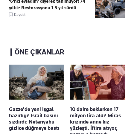
'6'ncı evladım' diyerek tanımlıyor! 74
yıllık: Restorasyonu 1.5 yıl sürdü
Kaydet
ÖNE ÇIKANLAR
Gazze'de yeni işgal
10 daire beklerken 17
hazırlığı! İsrail basını
milyon lira aldı! Miras
sızdırdı: Netanyahu
krizinde anne kız
gizlice düğmeye bastı
yüzleşti: İftira atıyor,