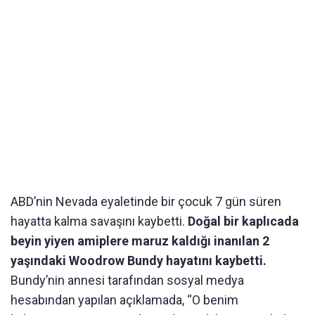
ABD’nin Nevada eyaletinde bir çocuk 7 gün süren
hayatta kalma savaşını kaybetti.
Doğal bir kaplıcada
beyin yiyen amiplere maruz kaldığı inanılan 2
yaşındaki Woodrow Bundy hayatını kaybetti.
Bundy’nin annesi tarafından sosyal medya
hesabından yapılan açıklamada, “O benim