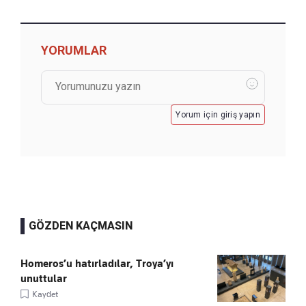
YORUMLAR
Yorum için giriş yapın
GÖZDEN KAÇMASIN
Homeros’u hatırladılar, Troya’yı
unuttular
Kaydet