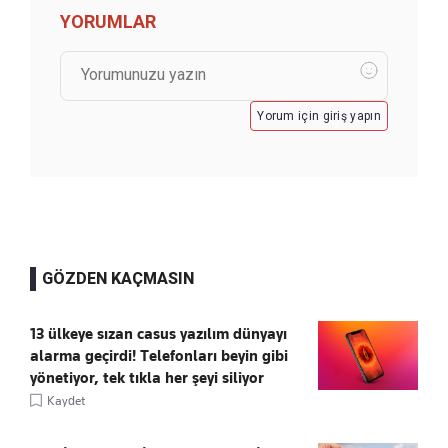
YORUMLAR
Yorum için giriş yapın
GÖZDEN KAÇMASIN
13 ülkeye sızan casus yazılım dünyayı
alarma geçirdi! Telefonları beyin gibi
yönetiyor, tek tıkla her şeyi siliyor
Kaydet