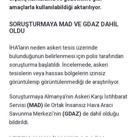
amaçlarla kullanılabildiği aktarılıyor.
SORUŞTURMAYA MAD VE GDAZ DAHİL
OLDU
İHA'ların neden askeri tesis üzerinde
bulunduğunun belirlenmesi için polis tarafından
soruşturma başlatıldı. İncelemede, askeri
tesislerin veya hassas bölgelerin izinsiz
görüntülenip görüntülenmediği de araştırılıyor.
Soruşturmaya Almanya'nın Askeri Karşı İstihbarat
Servisi
(MAD)
ile Ortak İnsansız Hava Aracı
Savunma Merkezi'nin
(GDAZ)
de dahil olduğu
bildirildi.