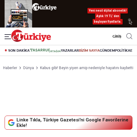
Yeni nesil dijital abonelik!
Aylık 19 TL’ den
başlayan fiyatlarla.
GİRİŞ
SON DAKİKA
YAZARLAR
BİZİM SAYFA
GÜNDEM
POLİTİKA
EK
Haberler
Dünya
Kabus gibi! Beyin yiyen amip nedeniyle hayatını kaybetti
Linke Tıkla, Türkiye Gazetesi'ni Google Favorilerine
Ekle!