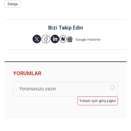
Dünya
Bizi Takip Edin
YORUMLAR
Yorum için giriş yapın