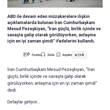
ABD ile devam eden müzakerelere ilişkin
açıklamalarda bulunan İran Cumhurbaşkanı
Mesud Pezeşkiyan, "İran güçlü, birlik içinde ve
savaşta galip olarak görülüyorken, anlaşma
için en iyi zaman şimdi" ifadelerini kullandı.
a-
|
+A
Özetle
Dinle
Kaydet
İran Cumhurbaşkanı Mesud Pezeşkiyan, “İran
güçlü, birlik içinde ve savaşta galip olarak
görülüyorken, anlaşma için en iyi zaman şimdi”
dedi.
Detaylar geliyor...