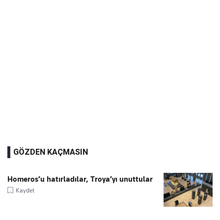
GÖZDEN KAÇMASIN
Homeros’u hatırladılar, Troya’yı unuttular
Kaydet