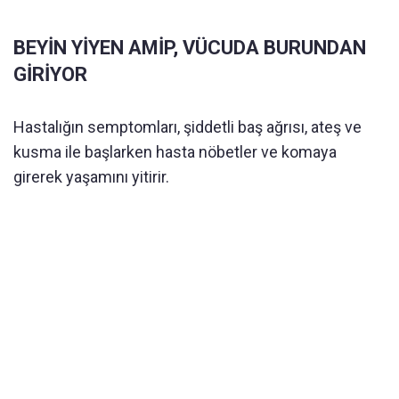
BEYİN YİYEN AMİP, VÜCUDA BURUNDAN
GİRİYOR
Hastalığın semptomları, şiddetli baş ağrısı, ateş ve
kusma ile başlarken hasta nöbetler ve komaya
girerek yaşamını yitirir.