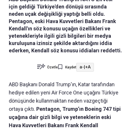
için geldiği Türkiye'den dönüşü sırasında
neden uçak değişikliği yaptığı belli oldu.
Pentagon, eski Hava Kuvvetleri Bakanı Frank
Kendall'ın söz konusu uçağın özellikleri ve
yetenekleriyle ilgili gizli bilgileri bir medya
kuruluşuna izinsiz şekilde aktardığını iddia
ederken, Kendall söz konusu iddiaları reddetti.
a-
|
+A
Özetle
Kaydet
ABD Başkanı Donald Trump'ın, Katar tarafından
hediye edilen yeni Air Force One uçağını Türkiye
dönüşünde kullanmaktan neden vazgeçtiği
ortaya çıktı.
Pentagon, Trump’ın Boeing 747 tipi
uçağına dair gizli bilgi ve yeteneklerin eski
Hava Kuvvetleri Bakanı Frank Kendall