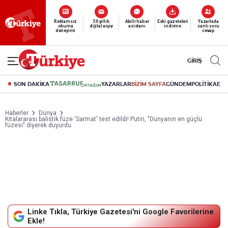
Reklamsız
56 yıllık
Akıllı haber
Eski gazeteleri
Yazarlarla
okuma
dijital arşiv
asistanı
indirme
canlı soru
deneyimi
cevap
GİRİŞ
SON DAKİKA
YAZARLAR
BİZİM SAYFA
GÜNDEM
POLİTİKA
EK
Haberler
Dünya
Kıtalararası balistik füze 'Sarmat' test edildi! Putin, "Dünyanın en güçlü
füzesi" diyerek duyurdu
Linke Tıkla, Türkiye Gazetesi'ni Google Favorilerine
Ekle!