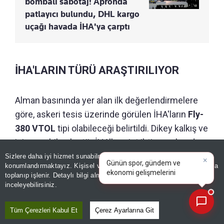
bombalı sabotaj! Apronda
patlayıcı bulundu, DHL kargo
uçağı havada İHA'ya çarptı
İHA'LARIN TÜRÜ ARAŞTIRILIYOR
Alman basınında yer alan ilk değerlendirmelere
göre, askeri tesis üzerinde görülen İHA'ların
Fly-
380 VTOL
tipi olabileceği belirtildi. Dikey kalkış ve
iniş yapabilen bu tür İHA'lar, pist ihtiyacı olmadan
×
Günün spor, gündem ve
havalanabiliyor ve ardından sabit kanatlı uçuş
Sizlere daha iyi hizmet sunabilmek adına sitemizde
çerez
ekonomi gelişmelerini analiz
konumlandırmaktayız. Kişisel verileriniz, KVKK ve GDPR kapsamında
gerçekleştirebiliyor.
Söz konusu araçların
edin!
toplanıp işlenir. Detaylı bilgi almak için
Aydınlatma Metnimizi
📰
Son 30 güne ait haberleri, spor gelişmelerini veya yazar yazılarını sorgulayabilirsiniz.
ölçüm, haritalama ve gözetleme gibi
inceleyebilirsiniz.
amaçlarla kullanılabildiği aktarılıyor.
Tüm Çerezleri Kabul Et
Çerez Ayarlarına Git