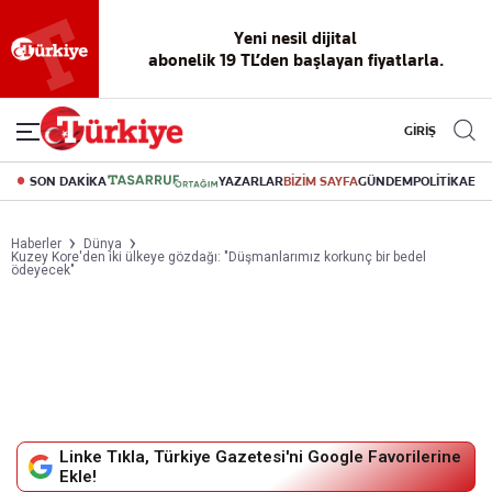
Yeni nesil dijital
abonelik 19 TL’den başlayan fiyatlarla.
GİRİŞ
SON DAKİKA
YAZARLAR
BİZİM SAYFA
GÜNDEM
POLİTİKA
EK
Haberler
Dünya
Kuzey Kore'den iki ülkeye gözdağı: "Düşmanlarımız korkunç bir bedel
ödeyecek"
Linke Tıkla, Türkiye Gazetesi'ni Google Favorilerine
Ekle!