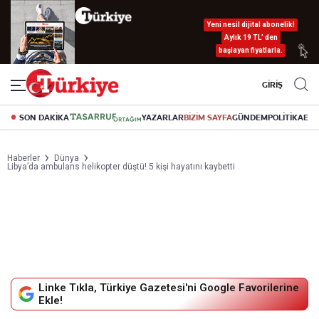
Yeni nesil dijital abonelik!
Aylık 19 TL’ den
başlayan fiyatlarla.
GİRİŞ
SON DAKİKA
YAZARLAR
BİZİM SAYFA
GÜNDEM
POLİTİKA
EK
Haberler
Dünya
Libya’da ambulans helikopter düştü! 5 kişi hayatını kaybetti
Linke Tıkla, Türkiye Gazetesi'ni Google Favorilerine
Ekle!