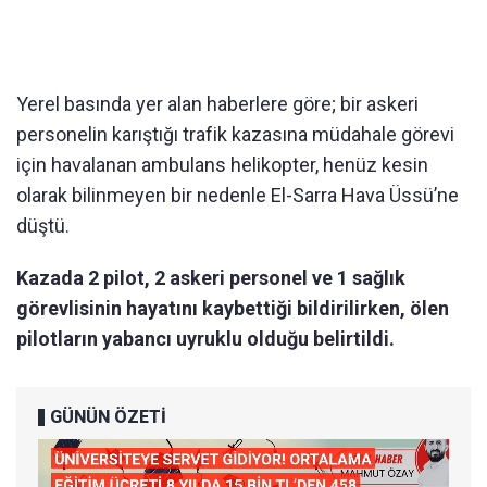
Yerel basında yer alan haberlere göre; bir askeri
personelin karıştığı trafik kazasına müdahale görevi
için havalanan ambulans helikopter, henüz kesin
olarak bilinmeyen bir nedenle El-Sarra Hava Üssü’ne
düştü.
Kazada 2 pilot, 2 askeri personel ve 1 sağlık
görevlisinin hayatını kaybettiği bildirilirken, ölen
pilotların yabancı uyruklu olduğu belirtildi.
GÜNÜN ÖZETİ