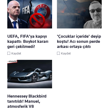
UEFA, FIFA'ya kapıyı
'Çocuklar içeride' deyip
kapattı: Boykot kararı
koştu! Acı sonun perde
geri çekilmedi!
arkası ortaya çıktı
Kaydet
Kaydet
Hennessey Blackbird
tanıtıldı! Manuel,
atmosferik V8