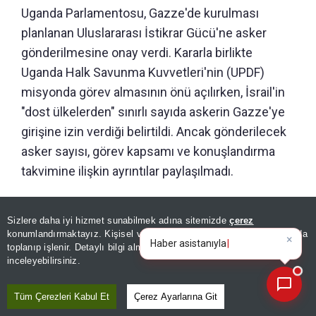
Uganda Parlamentosu, Gazze'de kurulması
planlanan Uluslararası İstikrar Gücü'ne asker
gönderilmesine onay verdi. Kararla birlikte
Uganda Halk Savunma Kuvvetleri'nin (UPDF)
misyonda görev almasının önü açılırken, İsrail'in
"dost ülkelerden" sınırlı sayıda askerin Gazze'ye
girişine izin verdiği belirtildi. Ancak gönderilecek
asker sayısı, görev kapsamı ve konuşlandırma
takvimine ilişkin ayrıntılar paylaşılmadı.
ÖNERİLEN HABERLER
Sizlere daha iyi hizmet sunabilmek adına sitemizde
çerez
konumlandırmaktayız. Kişisel verileriniz, KVKK ve GDPR kapsamında
×
Bugünün öne çıkan manşet
|
toplanıp işlenir. Detaylı bilgi almak için
Aydınlatma Metnimizi
GÜNDEM
📰
Son 30 güne ait haberleri, spor gelişmelerini veya yazar yazılarını sorgulayabilirsiniz.
inceleyebilirsiniz.
Türkiye'yi hedef almıştı! AK
Parti'den Uganda
Tüm Çerezleri Kabul Et
Çerez Ayarlarına Git
Genelkurmay Başkanı'na ilk