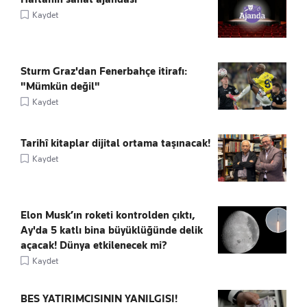
Kaydet
Sturm Graz'dan Fenerbahçe itirafı:
"Mümkün değil"
Kaydet
Tarihî kitaplar dijital ortama taşınacak!
Kaydet
Elon Musk’ın roketi kontrolden çıktı,
Ay'da 5 katlı bina büyüklüğünde delik
açacak! Dünya etkilenecek mi?
Kaydet
BES YATIRIMCISININ YANILGISI!