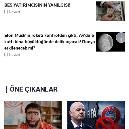
BES YATIRIMCISININ YANILGISI!
Kaydet
Elon Musk’ın roketi kontrolden çıktı, Ay'da 5
katlı bina büyüklüğünde delik açacak! Dünya
etkilenecek mi?
Kaydet
ÖNE ÇIKANLAR