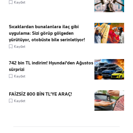
Kaydet
Sıcaklardan bunalanlara ilaç gibi
uygulama: Sizi görüp gölgeden
yürütüyor, otobüste bile serinletiyor!
Kaydet
742 bin TL indirim! Hyundai'den Ağustos
sürprizi
Kaydet
FAİZSİZ 800 BİN TL'YE ARAÇ!
Kaydet