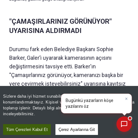
"ÇAMAŞIRLARINIZ GÖRÜNÜYOR"
UYARISINA ALDIRMADI
Durumu fark eden Belediye Başkanı Sophie
Barker, Galer’i uyararak kamerasının açısını
değiştirmesini tavsiye etti. Barker'ın
"Çamaşırlarınız görünüyor, kameranızı başka bir
yere çevirmek isteyebilirsiniz" uyarısına kayıtsız
kalan meclis üyesi, "Harika, çamaşırlarımı da beni
Sizlere daha iyi hizmet sunabilmek adına sitemizde
çerez
×
de görebiliyorsunuz. Hiç sorun yok" cevabını
Bugünkü yazarların köşe
konumlandırmaktayız. Kişisel verileriniz, KVKK ve GDPR kapsamında
yazılarını özetleyin!
|
toplanıp işlenir. Detaylı bilgi almak için
Aydınlatma Metnimizi
verdi.
📰
Son 30 güne ait haberleri, spor gelişmelerini veya yazar yazılarını sorgulayabilirsiniz.
inceleyebilirsiniz.
Galer, arka plandaki çamaşırlar canlı yayında
Tüm Çerezleri Kabul Et
Çerez Ayarlarına Git
görünmeye devam ederken istifini bozmayarak