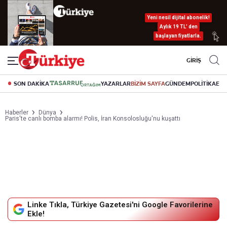
Yeni nesil dijital abonelik!
Aylık 19 TL’ den
başlayan fiyatlarla.
GİRİŞ
SON DAKİKA
YAZARLAR
BİZİM SAYFA
GÜNDEM
POLİTİKA
EK
Haberler
Dünya
Paris'te canlı bomba alarmı! Polis, İran Konsolosluğu'nu kuşattı
Linke Tıkla, Türkiye Gazetesi'ni Google Favorilerine
Ekle!