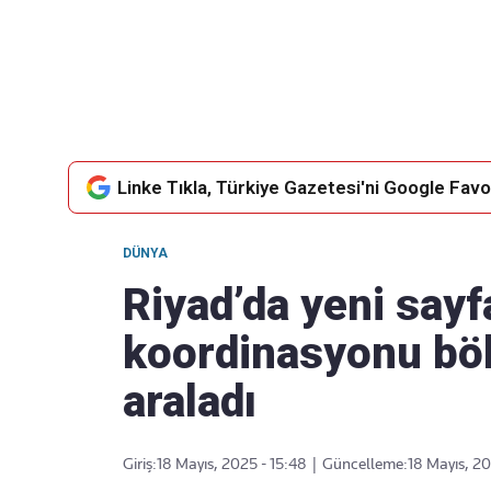
Takip Edin
Favori mecralarınızda haber akışımıza ulaşın
Linke Tıkla, Türkiye Gazetesi'ni Google Favor
DÜNYA
Riyad’da yeni sayf
koordinasyonu bölg
araladı
Giriş:
18 Mayıs, 2025 - 15:48
|
Güncelleme:
18 Mayıs, 20