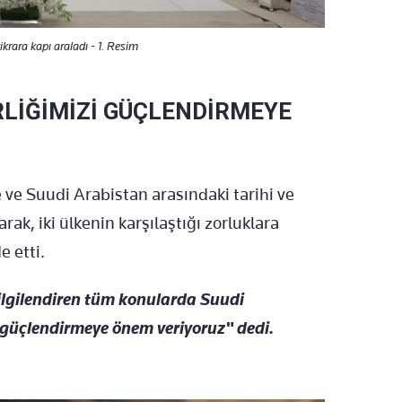
krara kapı araladı - 1. Resim
İRLİĞİMİZİ GÜÇLENDİRMEYE
ve Suudi Arabistan arasındaki tarihi ve
ak, iki ülkenin karşılaştığı zorluklara
e etti.
ilgilendiren tüm konularda Suudi
 güçlendirmeye önem veriyoruz" dedi.