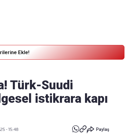
Haber Verin
Editör masamıza bilgi ve materyal göndermek için
tıklayın
ilerine Ekle!
a! Türk-Suudi
esel istikrara kapı
25 - 15:48
Paylaş