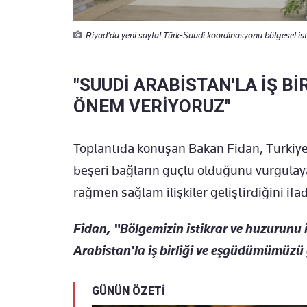
Riyad’da yeni sayfa! Türk-Suudi koordinasyonu bölgesel isti
"SUUDİ ARABİSTAN'LA İŞ B
ÖNEM VERİYORUZ"
Toplantıda konuşan Bakan Fidan, Türkiye 
beşeri bağların güçlü olduğunu vurgulayar
rağmen sağlam ilişkiler geliştirdiğini ifad
Fidan, "Bölgemizin istikrar ve huzurunu 
Arabistan'la iş birliği ve eşgüdümümüzü
GÜNÜN ÖZETİ