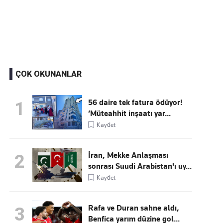
Kaçırmayın
Ücretsiz üye olun, gündemi şekillendiren gelişmeleri önce siz duyun
ÇOK OKUNANLAR
56 daire tek fatura ödüyor!
1
‘Müteahhit inşaatı yar...
Kaydet
İran, Mekke Anlaşması
2
sonrası Suudi Arabistan'ı uy...
Kaydet
Rafa ve Duran sahne aldı,
3
Benfica yarım düzine gol...