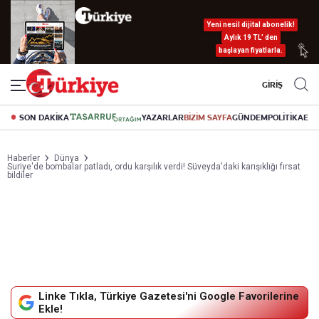
Yeni nesil dijital abonelik!
Aylık 19 TL’ den
başlayan fiyatlarla.
GİRİŞ
SON DAKİKA
YAZARLAR
BİZİM SAYFA
GÜNDEM
POLİTİKA
EK
Haberler
Dünya
Suriye'de bombalar patladı, ordu karşılık verdi! Süveyda'daki karışıklığı fırsat
bildiler
Linke Tıkla, Türkiye Gazetesi'ni Google Favorilerine
Ekle!