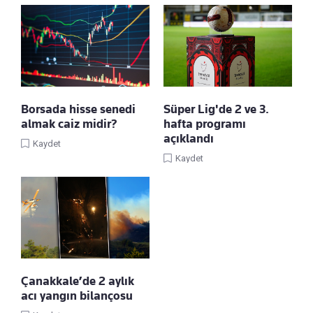
Borsada hisse senedi
Süper Lig'de 2 ve 3.
almak caiz midir?
hafta programı
açıklandı
Kaydet
Kaydet
Çanakkale’de 2 aylık
acı yangın bilançosu