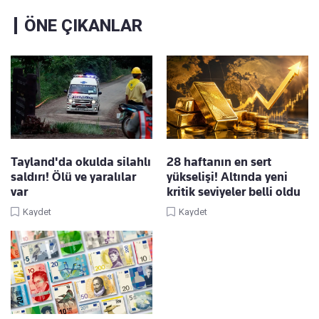
ÖNE ÇIKANLAR
Tayland'da okulda silahlı
28 haftanın en sert
saldırı! Ölü ve yaralılar
yükselişi! Altında yeni
var
kritik seviyeler belli oldu
Kaydet
Kaydet