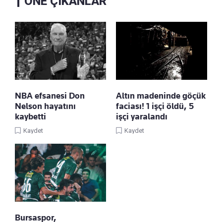
ÖNE ÇIKANLAR
NBA efsanesi Don
Altın madeninde göçük
Nelson hayatını
faciası! 1 işçi öldü, 5
kaybetti
işçi yaralandı
Kaydet
Kaydet
Bursaspor,