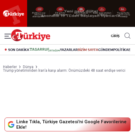
Reklamsız
56 yıllık
Akıllı haber
Eski gazeteleri
Yazarlarla
okuma
dijital arşiv
asistanı
indirme
canlı soru
deneyimi
cevap
GİRİŞ
SON DAKİKA
YAZARLAR
BİZİM SAYFA
GÜNDEM
POLİTİKA
EK
Haberler
Dünya
Trump yönetiminden İran’a karşı alarm: Önümüzdeki 48 saat endişe verici
Linke Tıkla, Türkiye Gazetesi'ni Google Favorilerine
Ekle!