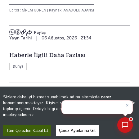
Editör :
SİNEM GÖNEN
|
Kaynak: ANADOLU AJANSI
Paylaş
Yayın Tarihi
|
06 Ağustos, 2026 - 21:34
Haberle İlgili Daha Fazlası
Dünya
Bizi Takip Edin
Sizlere daha iyi hizmet sunabilmek adına sitemizde
çerez
×
Bugünün öne çıkan manşetleri
konumlandırmaktayız. Kişisel verileriniz, KVKK ve GDPR kapsamında
ve geli
toplanıp işlenir. Detaylı bilgi almak için
Aydınlatma Metnimizi
📰
Son 30 güne ait haberleri, spor gelişmelerini veya yazar yazılarını sorgulayabilirsiniz.
inceleyebilirsiniz.
Tüm Çerezleri Kabul Et
Çerez Ayarlarına Git