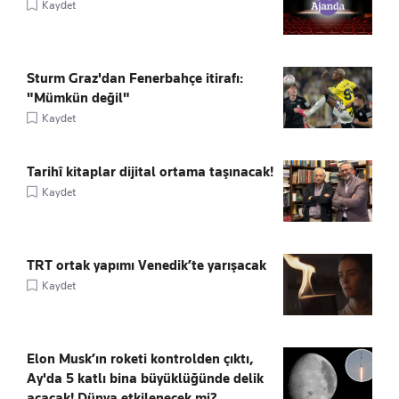
Kaydet
Sturm Graz'dan Fenerbahçe itirafı:
"Mümkün değil"
Kaydet
Tarihî kitaplar dijital ortama taşınacak!
Kaydet
TRT ortak yapımı Venedik’te yarışacak
Kaydet
Elon Musk’ın roketi kontrolden çıktı,
Ay'da 5 katlı bina büyüklüğünde delik
açacak! Dünya etkilenecek mi?