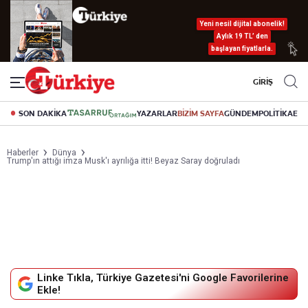
Yeni nesil dijital abonelik!
Aylık 19 TL’ den
başlayan fiyatlarla.
GİRİŞ
SON DAKİKA
YAZARLAR
BİZİM SAYFA
GÜNDEM
POLİTİKA
EK
Haberler
Dünya
Trump'ın attığı imza Musk'ı ayrılığa itti! Beyaz Saray doğruladı
Linke Tıkla, Türkiye Gazetesi'ni Google Favorilerine
Ekle!