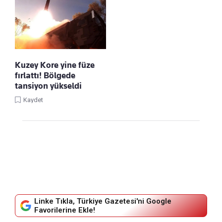
Kuzey Kore yine füze
fırlattı! Bölgede
tansiyon yükseldi
Kaydet
Linke Tıkla, Türkiye Gazetesi'ni Google
Favorilerine Ekle!