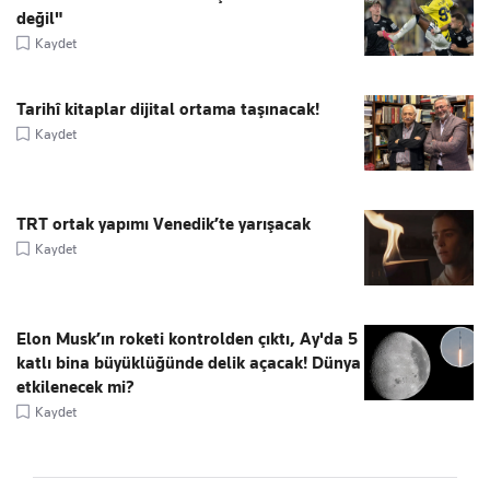
değil"
Kaydet
Tarihî kitaplar dijital ortama taşınacak!
Kaydet
TRT ortak yapımı Venedik’te yarışacak
Kaydet
Elon Musk’ın roketi kontrolden çıktı, Ay'da 5
katlı bina büyüklüğünde delik açacak! Dünya
etkilenecek mi?
Kaydet