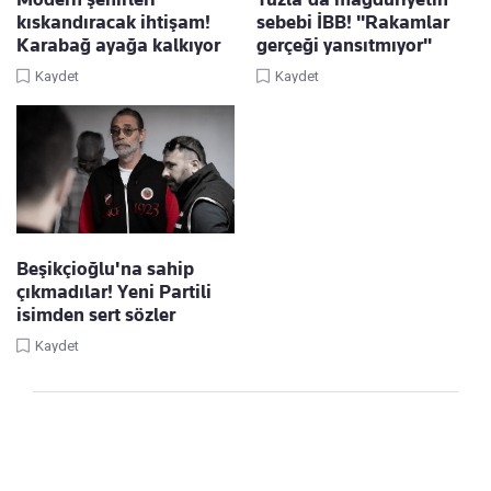
kıskandıracak ihtişam!
sebebi İBB! "Rakamlar
Karabağ ayağa kalkıyor
gerçeği yansıtmıyor"
Kaydet
Kaydet
Beşikçioğlu'na sahip
çıkmadılar! Yeni Partili
isimden sert sözler
Kaydet