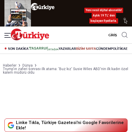
Yeni nesil dijital abonelik!
Aylık 19 TL’ den
başlayan fiyatlarla.
GİRİŞ
SON DAKİKA
YAZARLAR
BİZİM SAYFA
GÜNDEM
POLİTİKA
EK
Haberler
Dünya
Trump'ın zaferi sonrası ilk atama: 'Buz kız' Susie Wiles ABD'nin ilk kadın özel
kalem müdürü oldu
Linke Tıkla, Türkiye Gazetesi'ni Google Favorilerine
Ekle!