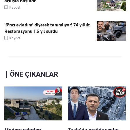
açılışla başladı!
Kaydet
'6'ncı evladım' diyerek tanımlıyor! 74 yıllık:
Restorasyonu 1.5 yıl sürdü
Kaydet
ÖNE ÇIKANLAR
Modern şehirleri
Tuzla'da mağduriyetin