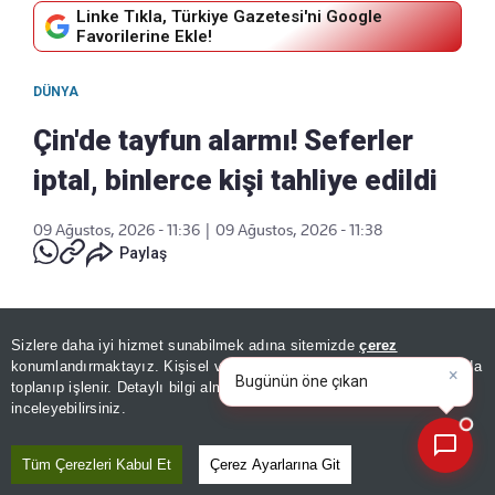
Linke Tıkla, Türkiye Gazetesi'ni Google
Favorilerine Ekle!
DÜNYA
Çin'de tayfun alarmı! Seferler
iptal, binlerce kişi tahliye edildi
09 Ağustos, 2026 - 11:36
|
09 Ağustos, 2026 - 11:38
Paylaş
Sizlere daha iyi hizmet sunabilmek adına sitemizde
çerez
×
Bugünün öne çıkan manşetleri
konumlandırmaktayız. Kişisel verileriniz, KVKK ve GDPR kapsamında
ve gelişmeleri neler?
|
toplanıp işlenir. Detaylı bilgi almak için
Aydınlatma Metnimizi
📰
Son 30 güne ait haberleri, spor gelişmelerini veya yazar yazılarını sorgulayabilirsiniz.
inceleyebilirsiniz.
Tüm Çerezleri Kabul Et
Çerez Ayarlarına Git