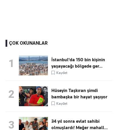
Kaçırmayın
Ücretsiz üye olun, gündemi
şekillendiren gelişmeleri önce siz duyun
ÇOK OKUNANLAR
İstanbul'da 150 bin kişinin
1
yaşayacağı bölgede ger...
Kaydet
Hüseyin Taşkıran şimdi
2
bambaşka bir hayat yaşıyor
Kaydet
34 yıl sonra evlat sahibi
3
olmuşlardı! Meğer mahall...