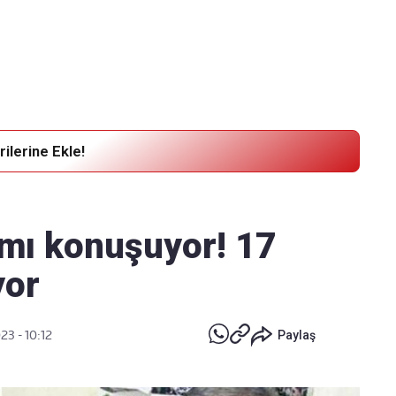
Haber Verin
Editör masamıza bilgi ve materyal
göndermek için
tıklayın
ilerine Ekle!
mı konuşuyor! 17
yor
23 - 10:12
Paylaş