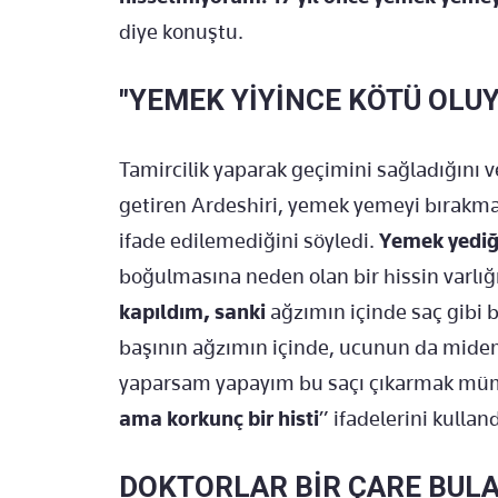
diye konuştu.
"YEMEK YİYİNCE KÖTÜ OLU
Tamircilik yaparak geçimini sağladığını v
getiren Ardeshiri, yemek yemeyi bırakma
ifade edilemediğini söyledi.
Yemek yediğ
boğulmasına neden olan bir hissin varlı
kapıldım, sanki
ağzımın içinde saç gibi b
başının ağzımın içinde, ucunun da mide
yaparsam yapayım bu saçı çıkarmak mü
ama korkunç bir histi
” ifadelerini kulland
DOKTORLAR BİR ÇARE BUL