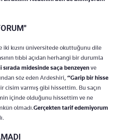
YORUM"
e iki kızını üniversitede okuttuğunu dile
sının tıbbi açıdan herhangi bir durumla
i sırada midesinde saça benzeyen
ve
ğından söz eden Ardeshiri,
“Garip bir hisse
ir cisim varmış gibi hissettim. Bu saçın
min içinde olduğunu hissettim ve ne
mkün olmadı.
Gerçekten tarif edemiyorum
ı.
AMADI