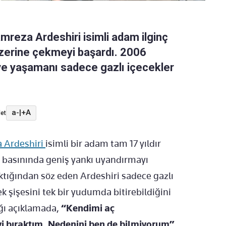
mreza Ardeshiri isimli adam ilginç
üzerine çekmeyi başardı. 2006
e yaşamanı sadece gazlı içecekler
a-
|
+A
et
 Ardeshiri
isimli bir adam tam 17 yıldır
a basınında geniş yankı uyandırmayı
ktığından söz eden Ardeshiri sadece gazlı
ek şişesini tek bir yudumda bitirebildiğini
ığı açıklamada,
“Kendimi aç
i bıraktım. Nedenini ben de bilmiyorum”