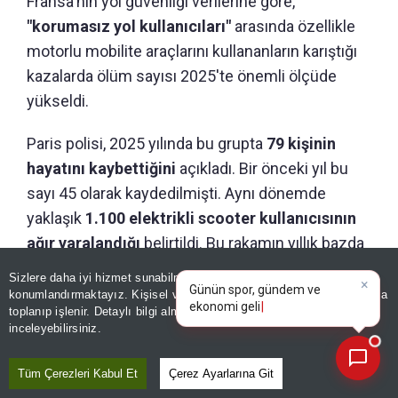
Fransa'nın yol güvenliği verilerine göre,
"korumasız yol kullanıcıları"
arasında özellikle
motorlu mobilite araçlarını kullananların karıştığı
kazalarda ölüm sayısı 2025'te önemli ölçüde
yükseldi.
Paris polisi, 2025 yılında bu grupta
79 kişinin
hayatını kaybettiğini
açıkladı. Bir önceki yıl bu
sayı 45 olarak kaydedilmişti. Aynı dönemde
yaklaşık
1.100 elektrikli scooter kullanıcısının
ağır yaralandığı
belirtildi. Bu rakamın yıllık bazda
yüzde 33 arttığı bildirildi.
×
Günün spor, gündem ve
Sizlere daha iyi hizmet sunabilmek adına sitemizde
çerez
ekonomi gelişmelerini analiz
konumlandırmaktayız. Kişisel verileriniz, KVKK ve GDPR kapsamında
edin!
toplanıp işlenir. Detaylı bilgi almak için
Aydınlatma Metnimizi
📰
Son 30 güne ait haberleri, spor gelişmelerini veya yazar yazılarını sorgulayabilirsiniz.
inceleyebilirsiniz.
GÜNÜN ÖZETİ
Tüm Çerezleri Kabul Et
Çerez Ayarlarına Git