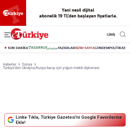
Yeni nesil dijital
abonelik 19 TL’den başlayan fiyatlarla.
GİRİŞ
SON DAKİKA
YAZARLAR
BİZİM SAYFA
GÜNDEM
POLİTİKA
EK
Haberler
Dünya
Türkiye’den Ukrayna-Rusya barışı için yoğun mekik diplomasi
Linke Tıkla, Türkiye Gazetesi'ni Google Favorilerine
Ekle!