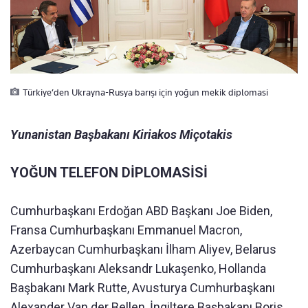
Türkiye’den Ukrayna-Rusya barışı için yoğun mekik diplomasi
Yunanistan Başbakanı Kiriakos Miçotakis
YOĞUN TELEFON DİPLOMASİSİ
Cumhurbaşkanı Erdoğan ABD Başkanı Joe Biden,
Fransa Cumhurbaşkanı Emmanuel Macron,
Azerbaycan Cumhurbaşkanı İlham Aliyev, Belarus
Cumhurbaşkanı Aleksandr Lukaşenko, Hollanda
Başbakanı Mark Rutte, Avusturya Cumhurbaşkanı
Alexander Van der Bellen, İngiltere Başbakanı Boris