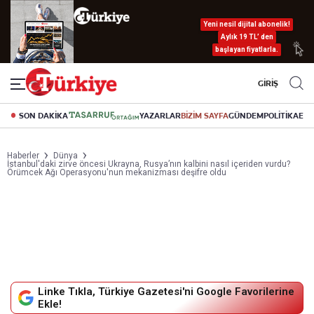
Yeni nesil dijital abonelik!
Aylık 19 TL’ den
başlayan fiyatlarla.
GİRİŞ
SON DAKİKA
YAZARLAR
BİZİM SAYFA
GÜNDEM
POLİTİKA
EK
Haberler
Dünya
İstanbul'daki zirve öncesi Ukrayna, Rusya’nın kalbini nasıl içeriden vurdu?
Örümcek Ağı Operasyonu'nun mekanizması deşifre oldu
Linke Tıkla, Türkiye Gazetesi'ni Google Favorilerine
Ekle!