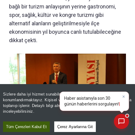
bağlı bir turizm anlayışının yerine gastronomi,
spor, sağlık, kültür ve kongre turizmi gibi
alternatif alanların geliştirilmesiyle ilçe
ekonomisinin yıl boyunca canlı tutulabileceğine
dikkat çekti.
Sizlere daha iyi hizmet sunabilmek adına sitemizde
çerez
konumlandırmaktayız. Kişisel verileriniz, KVKK ve GDPR kapsamında
×
Haber asistanıyla son 30
toplanıp işlenir. Detaylı bilgi almak için
Aydınlatma Metnimizi
📰
Son 30 güne ait haberleri, spor gelişmelerini veya yazar yazılarını sorgulayabilirsiniz.
inceleyebilirsiniz.
Tüm Çerezleri Kabul Et
Çerez Ayarlarına Git
Bodrum Kaymakamı Ali Sırmalı, Bodrum’un sadece deniz, kum
ve güneş turizmiyle anılmaması gerektiğini belirtti.