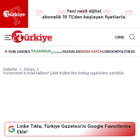
Yeni nesil dijital
abonelik 19 TL’den başlayan fiyatlarla.
GİRİŞ
SON DAKİKA
YAZARLAR
BİZİM SAYFA
GÜNDEM
POLİTİKA
EK
Haberler
Dünya
Yunanistan'a İsrail kalkanı! Çelik Kubbe'den korkup işgalcilere sarıldılar
Linke Tıkla, Türkiye Gazetesi'ni Google Favorilerine
Ekle!