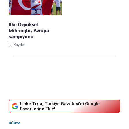
İlke Özyüksel
Mihrioğlu, Avrupa
şampiyonu
Kaydet
Linke Tıkla, Türkiye Gazetesi'ni Google
Favorilerine Ekle!
DÜNYA