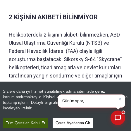
2 KİŞİNİN AKIBETİ BİLİNMİYOR
Helikopterdeki 2 kişinin akıbeti bilinmezken, ABD
Ulusal Ulaştırma Güvenliği Kurulu (NTSB) ve
Federal Havacılık İdaresi (FAA) olayla ilgili
soruşturma başlatacak. Sikorsky S-64 "Skycrane"
helikopterleri, ticari amaçlarla ve devlet kurumları
tarafından yangın söndürme ve diğer amaçlar için
kullanılıyor.
×
Günün spor, gündem ve
Sizlere daha iyi hizmet sunabilmek adına sitemizde
çerez
ekonomi gelişmelerini analiz
konumlandırmaktayız. Kişisel verileriniz, KVKK ve GDPR kapsamında
ed
|
toplanıp işlenir. Detaylı bilgi almak için
Aydınlatma Metnimizi
GÜNÜN ÖZETİ
📰
Son 30 güne ait haberleri, spor gelişmelerini veya yazar yazılarını sorgulayabilirsiniz.
inceleyebilirsiniz.
Tüm Çerezleri Kabul Et
Çerez Ayarlarına Git