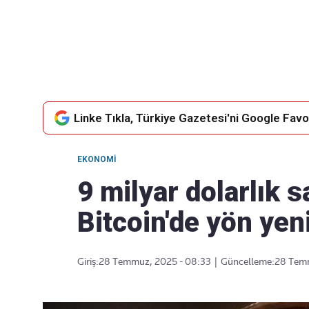
Takip Edin
Favori mecralarınızda haber akışımıza ulaşın
Linke Tıkla, Türkiye Gazetesi'ni Google Favor
EKONOMI
9 milyar dolarlık s
Bitcoin'de yön yen
Giriş:
28 Temmuz, 2025 - 08:33
|
Güncelleme:
28 Temm