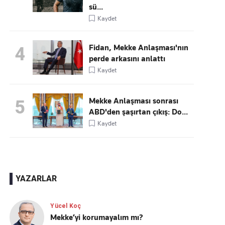
sü...
Kaydet
Fidan, Mekke Anlaşması'nın
4
perde arkasını anlattı
Kaydet
Mekke Anlaşması sonrası
5
ABD'den şaşırtan çıkış: Do...
Kaydet
YAZARLAR
Yücel Koç
Mekke’yi korumayalım mı?