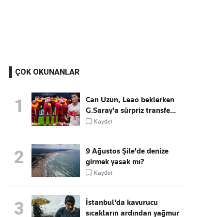
Kaçırmayın
Ücretsiz üye olun, gündemi şekillendiren gelişmeleri önce siz duyun
ÇOK OKUNANLAR
Can Uzun, Leao beklerken
1
G.Saray'a sürpriz transfe...
Kaydet
9 Ağustos Şile'de denize
2
girmek yasak mı?
Kaydet
İstanbul'da kavurucu
3
sıcakların ardından yağmur