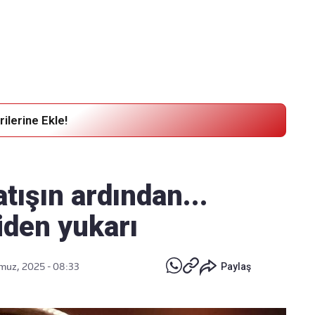
Haber Verin
Editör masamıza bilgi ve materyal göndermek için
tıklayın
ilerine Ekle!
atışın ardından...
iden yukarı
uz, 2025 - 08:33
Paylaş