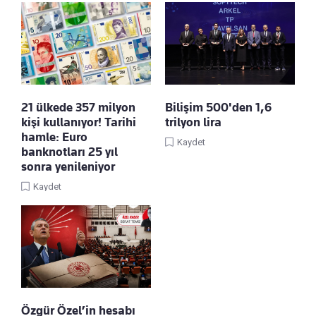
21 ülkede 357 milyon
Bilişim 500'den 1,6
kişi kullanıyor! Tarihi
trilyon lira
hamle: Euro
Kaydet
banknotları 25 yıl
sonra yenileniyor
Kaydet
Özgür Özel’in hesabı