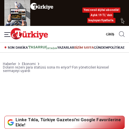
Yeni nesil dijital abonelik!
Aylık 19 TL’ den
başlayan fiyatlarla.
GİRİŞ
SON DAKİKA
YAZARLAR
BİZİM SAYFA
GÜNDEM
POLİTİKA
EK
Haberler
Ekonomi
Doların rezerv para statüsü sona mı eriyor? Fon yöneticileri küresel
sermayeyi uyardı
Linke Tıkla, Türkiye Gazetesi'ni Google Favorilerine
Ekle!