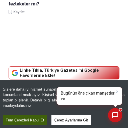
fezlekeler mi?
Kaydet
Linke Tıkla, Türkiye Gazetesi'ni Google
Favorilerine Ekle!
Sizlere daha iyi hizmet sunabilmek adına sitemizde
çerez
EKONOMI
×
Bugünün öne çıkan manşetleri
konumlandırmaktayız. Kişisel verileriniz, KVKK ve GDPR kapsamında
ve gelişmeleri neler?
toplanıp işlenir. Detaylı bilgi almak için
Aydınlatma Metnimizi
21 ülkede 357 milyon kişi
📰
Son 30 güne ait haberleri, spor gelişmelerini veya yazar yazılarını sorgulayabilirsiniz.
inceleyebilirsiniz.
kullanıyor! Tarihi hamle: Euro
Tüm Çerezleri Kabul Et
Çerez Ayarlarına Git
banknotları 25 yıl sonra