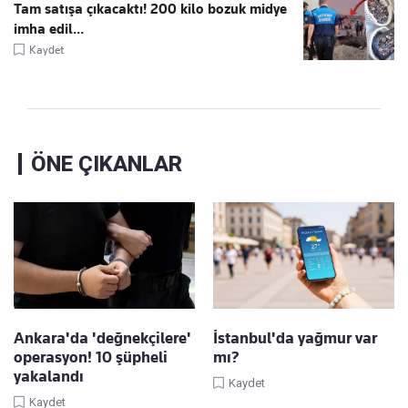
Tam satışa çıkacaktı! 200 kilo bozuk midye
imha edil...
Kaydet
ÖNE ÇIKANLAR
Ankara'da 'değnekçilere'
İstanbul'da yağmur var
operasyon! 10 şüpheli
mı?
yakalandı
Kaydet
Kaydet