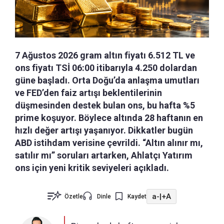
7 Ağustos 2026 gram altın fiyatı 6.512 TL ve
ons fiyatı TSİ 06:00 itibarıyla 4.250 dolardan
güne başladı. Orta Doğu’da anlaşma umutları
ve FED’den faiz artışı beklentilerinin
düşmesinden destek bulan ons, bu hafta %5
prime koşuyor. Böylece altında 28 haftanın en
hızlı değer artışı yaşanıyor. Dikkatler bugün
ABD istihdam verisine çevrildi. “Altın alınır mı,
satılır mı” soruları artarken, Ahlatçı Yatırım
ons için yeni kritik seviyeleri açıkladı.
a-
|
+A
Özetle
Dinle
Kaydet