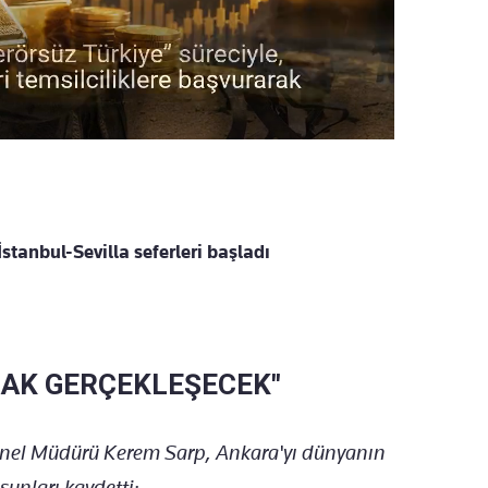
İstanbul-Sevilla seferleri başladı
RAK GERÇEKLEŞECEK"
Genel Müdürü Kerem Sarp, Ankara'yı dünyanın
şunları kaydetti: