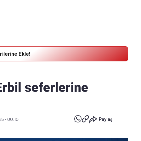
Haber Verin
Editör masamıza bilgi ve materyal göndermek için
tıklayın
ilerine Ekle!
rbil seferlerine
25 - 00:10
Paylaş