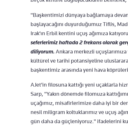
"Başkentimizi dünyaya bağlamaya devam 
başlayacağını duyurduğumuz Tiflis, Madr
Irak'ın Erbil kentini uçuş ağımıza katıyor
seferlerimiz haftada 2 frekans olarak ger
diliyorum.
Ankara merkezli uçuşlarımıza y
kültürel ve tarihi potansiyeline uluslara
başkentimiz arasında yeni hava köprüle
AJet'in filosuna kattığı yeni uçaklarla hiz
Sarp, "Yakın dönemde filomuza kattığımız
uçağımız, misafirlerimize daha iyi bir d
nesil miligram koltuklarımız ve uçuş ağım
gün daha da güçleniyoruz." ifadelerini ku