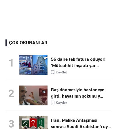
Kaçırmayın
Ücretsiz üye olun, gündemi şekillendiren gelişmeleri önce siz duyun
ÇOK OKUNANLAR
56 daire tek fatura ödüyor!
1
‘Müteahhit inşaatı yar...
Kaydet
Baş dönmesiyle hastaneye
2
gitti, hayatının şokunu y...
Kaydet
İran, Mekke Anlaşması
3
sonrası Suudi Arabistan'ı uy...