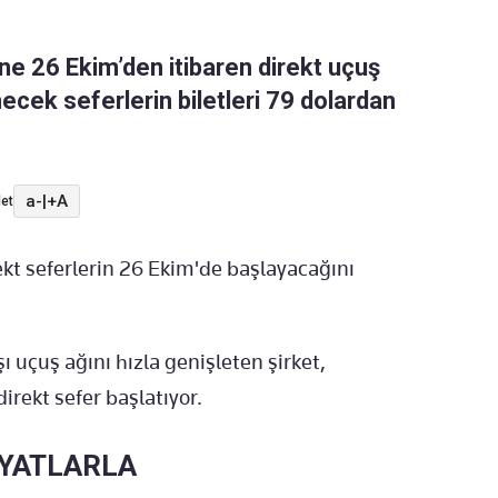
ine 26 Ekim’den itibaren direkt uçuş
ecek seferlerin biletleri 79 dolardan
a-
|
+A
et
rekt seferlerin 26 Ekim'de başlayacağını
ı uçuş ağını hızla genişleten şirket,
irekt sefer başlatıyor.
İYATLARLA