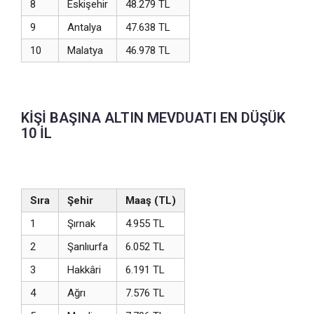
8
Eskişehir
48.279 TL
9
Antalya
47.638 TL
10
Malatya
46.978 TL
KİŞİ BAŞINA ALTIN MEVDUATI EN DÜŞÜK
10 İL
Sıra
Şehir
Maaş (TL)
1
Şırnak
4.955 TL
2
Şanlıurfa
6.052 TL
3
Hakkâri
6.191 TL
4
Ağrı
7.576 TL