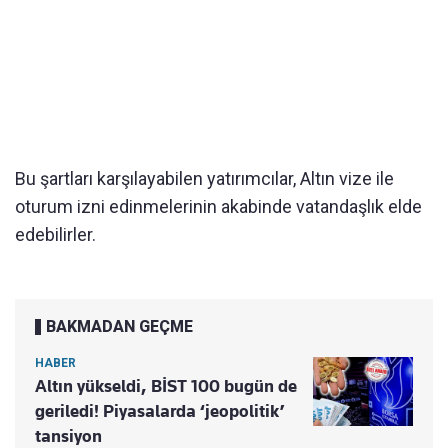
Bu şartları karşılayabilen yatırımcılar, Altın vize ile
oturum izni edinmelerinin akabinde vatandaşlık elde
edebilirler.
BAKMADAN GEÇME
HABER
Altın yükseldi, BİST 100 bugün de
geriledi! Piyasalarda ‘jeopolitik’
tansiyon