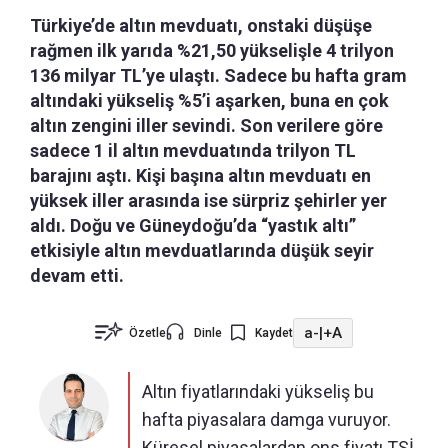
Türkiye’de altın mevduatı, onstaki düşüşe
rağmen ilk yarıda %21,50 yükselişle 4 trilyon
136 milyar TL’ye ulaştı. Sadece bu hafta gram
altındaki yükseliş %5’i aşarken, buna en çok
altın zengini iller sevindi. Son verilere göre
sadece 1 il altın mevduatında trilyon TL
barajını aştı. Kişi başına altın mevduatı en
yüksek iller arasında ise sürpriz şehirler yer
aldı. Doğu ve Güneydoğu’da “yastık altı”
etkisiyle altın mevduatlarında düşük seyir
devam etti.
a-
|
+A
Özetle
Dinle
Kaydet
Altın fiyatlarındaki yükseliş bu
hafta piyasalara damga vuruyor.
Küresel piyasalardan ons fiyatı TSİ