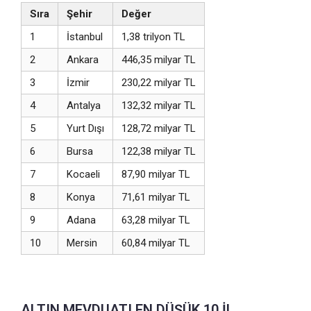
Sıra
Şehir
Değer
1
İstanbul
1,38 trilyon TL
2
Ankara
446,35 milyar TL
3
İzmir
230,22 milyar TL
4
Antalya
132,32 milyar TL
5
Yurt Dışı
128,72 milyar TL
6
Bursa
122,38 milyar TL
7
Kocaeli
87,90 milyar TL
8
Konya
71,61 milyar TL
9
Adana
63,28 milyar TL
10
Mersin
60,84 milyar TL
ALTIN MEVDUATI EN DÜŞÜK 10 İL