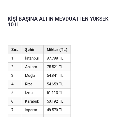
KİŞİ BAŞINA ALTIN MEVDUATI EN YÜKSEK
10 İL
Sıra
Şehir
Miktar (TL)
1
İstanbul
87.788 TL
2
Ankara
75.521 TL
3
Muğla
54.841 TL
4
Rize
54.659 TL
5
İzmir
51.113 TL
6
Karabük
50.192 TL
7
Isparta
48.570 TL