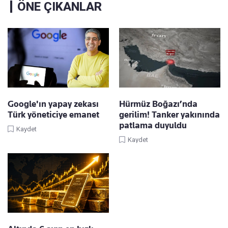
ÖNE ÇIKANLAR
Google'ın yapay zekası
Hürmüz Boğazı’nda
Türk yöneticiye emanet
gerilim! Tanker yakınında
patlama duyuldu
Kaydet
Kaydet