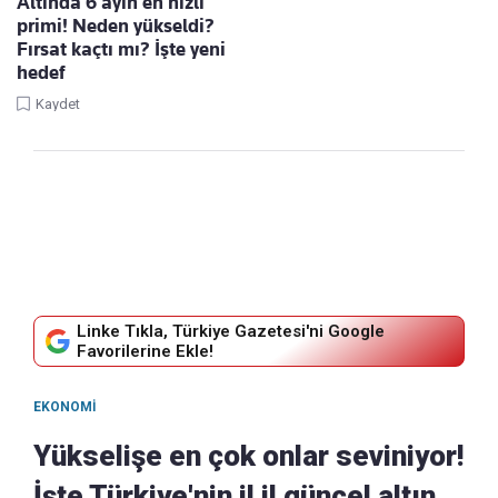
Altında 6 ayın en hızlı
primi! Neden yükseldi?
Fırsat kaçtı mı? İşte yeni
hedef
Kaydet
Linke Tıkla, Türkiye Gazetesi'ni Google
Favorilerine Ekle!
EKONOMI
Yükselişe en çok onlar seviniyor!
İşte Türkiye'nin il il güncel altın