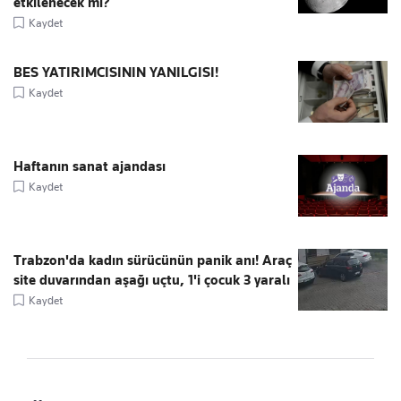
etkilenecek mi?
Kaydet
BES YATIRIMCISININ YANILGISI!
Kaydet
Haftanın sanat ajandası
Kaydet
Trabzon'da kadın sürücünün panik anı! Araç
site duvarından aşağı uçtu, 1'i çocuk 3 yaralı
Kaydet