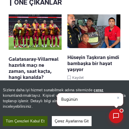
ÖNE ÇIKANLAR
Hüseyin Taşkıran şimdi
Galatasaray-Villarreal
bambaşka bir hayat
hazırlık maçı ne
yaşıyor
zaman, saat kaçta,
hangi kanalda?
Kaydet
Kaydet
Sizlere daha iyi hizmet sunabilmek adına sitemizde
çerez
×
Bugünün öne çıkan manşetleri
konumlandırmaktayız. Kişisel verileriniz, KVKK ve GDPR kapsamında
ve geli
|
toplanıp işlenir. Detaylı bilgi almak için
Aydınlatma Metnimizi
📰
Son 30 güne ait haberleri, spor gelişmelerini veya yazar yazılarını sorgulayabilirsiniz.
inceleyebilirsiniz.
Tüm Çerezleri Kabul Et
Çerez Ayarlarına Git