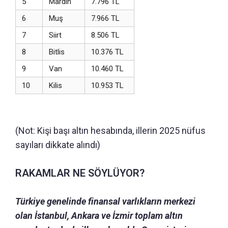
5
Mardin
7.796 TL
6
Muş
7.966 TL
7
Siirt
8.506 TL
8
Bitlis
10.376 TL
9
Van
10.460 TL
10
Kilis
10.953 TL
(Not: Kişi başı altın hesabında, illerin 2025 nüfus
sayıları dikkate alındı)
RAKAMLAR NE SÖYLÜYOR?
Türkiye genelinde finansal varlıkların merkezi
olan İstanbul, Ankara ve İzmir toplam altın