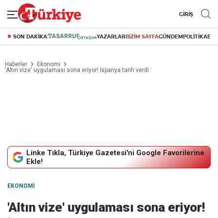
GİRİŞ
SON DAKİKA
YAZARLAR
BİZİM SAYFA
GÜNDEM
POLİTİKA
EK
Haberler
Ekonomi
'Altın vize' uygulaması sona eriyor! İspanya tarih verdi
Linke Tıkla, Türkiye Gazetesi'ni Google Favorilerine
Ekle!
EKONOMI
'Altın vize' uygulaması sona eriyor!