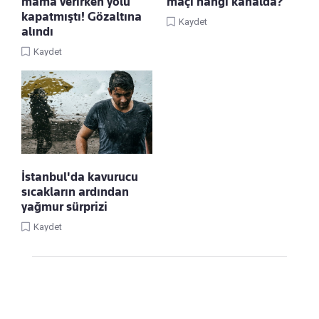
mama verirken yolu
maçı hangi kanalda?
kapatmıştı! Gözaltına
Kaydet
alındı
Kaydet
İstanbul'da kavurucu
sıcakların ardından
yağmur sürprizi
Kaydet