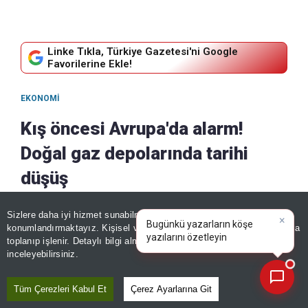
Linke Tıkla, Türkiye Gazetesi'ni Google
Favorilerine Ekle!
EKONOMI
Kış öncesi Avrupa'da alarm!
Doğal gaz depolarında tarihi
düşüş
08 Ağustos, 2026 - 18:26
|
08 Ağustos, 2026 - 18:32
Sizlere daha iyi hizmet sunabilmek adına sitemizde
çerez
×
Paylaş
Bugünkü yazarların köşe
konumlandırmaktayız. Kişisel verileriniz, KVKK ve GDPR kapsamında
yazılarını özetleyin!
|
toplanıp işlenir. Detaylı bilgi almak için
Aydınlatma Metnimizi
📰
Son 30 güne ait haberleri, spor gelişmelerini veya yazar yazılarını sorgulayabilirsiniz.
inceleyebilirsiniz.
Tüm Çerezleri Kabul Et
Çerez Ayarlarına Git