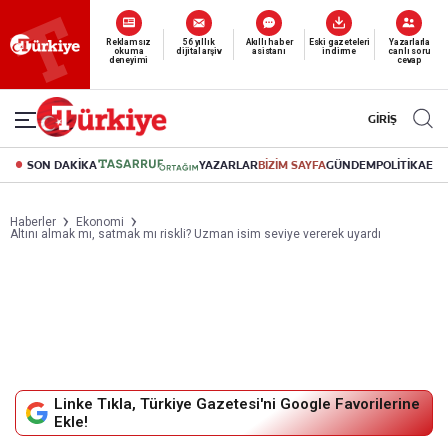
Yeni nesil dijital
okuma deneyimi
canlı soru cevap
abonelik 19 TL’den başlayan fiyatlarla.
GİRİŞ
SON DAKİKA
YAZARLAR
BİZİM SAYFA
GÜNDEM
POLİTİKA
EK
Haberler
Ekonomi
Altını almak mı, satmak mı riskli? Uzman isim seviye vererek uyardı
Linke Tıkla, Türkiye Gazetesi'ni Google Favorilerine
Ekle!