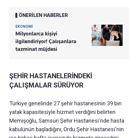
ÖNERİLEN HABERLER
EKONOMİ
Milyonlarca kişiyi
ilgilendiriyor! Çalışanlara
tazminat müjdesi
ŞEHİR HASTANELERİNDEKİ
ÇALIŞMALAR SÜRÜYOR
Türkiye genelinde 27 şehir hastanesinin 39 bin
yatak kapasitesiyle hizmet verdiğini belirten
Memişoğlu, Samsun Şehir Hastanesi'nde hasta
kabulünün başladığını, Ordu Şehir Hastanesi'nin
ise birkaç hafta içerisinde hizmete gireceğini