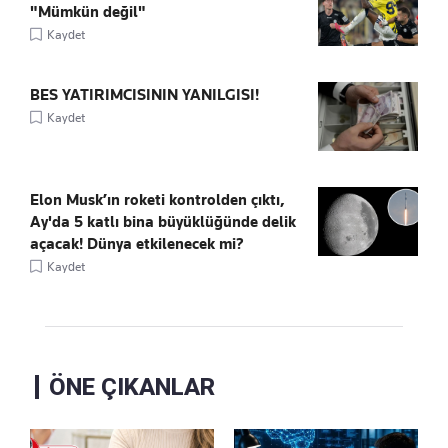
"Mümkün değil"
Kaydet
BES YATIRIMCISININ YANILGISI!
Kaydet
Elon Musk’ın roketi kontrolden çıktı,
Ay'da 5 katlı bina büyüklüğünde delik
açacak! Dünya etkilenecek mi?
Kaydet
ÖNE ÇIKANLAR