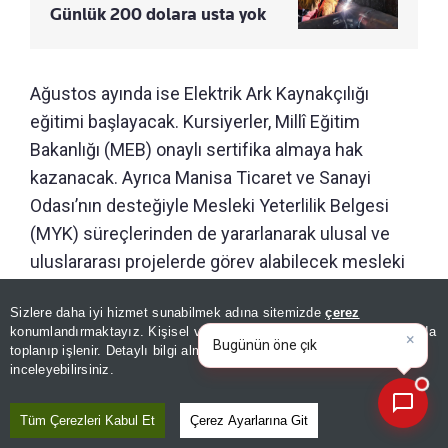
Günlük 200 dolara usta yok
Ağustos ayında ise Elektrik Ark Kaynakçılığı
eğitimi başlayacak. Kursiyerler, Millî Eğitim
Bakanlığı (MEB) onaylı sertifika almaya hak
kazanacak. Ayrıca Manisa Ticaret ve Sanayi
Odası’nın desteğiyle Mesleki Yeterlilik Belgesi
(MYK) süreçlerinden de yararlanarak ulusal ve
uluslararası projelerde görev alabilecek mesleki
yeterliliğe sahip olacak.
Sizlere daha iyi hizmet sunabilmek adına sitemizde
çerez
×
Bugünün öne çıkan manşetleri
konumlandırmaktayız. Kişisel verileriniz, KVKK ve GDPR kapsamında
ve gelişmeleri nel
|
toplanıp işlenir. Detaylı bilgi almak için
Aydınlatma Metnimizi
GÜNÜN ÖZETİ
📰
Son 30 güne ait haberleri, spor gelişmelerini veya yazar yazılarını sorgulayabilirsiniz.
inceleyebilirsiniz.
Tüm Çerezleri Kabul Et
Çerez Ayarlarına Git