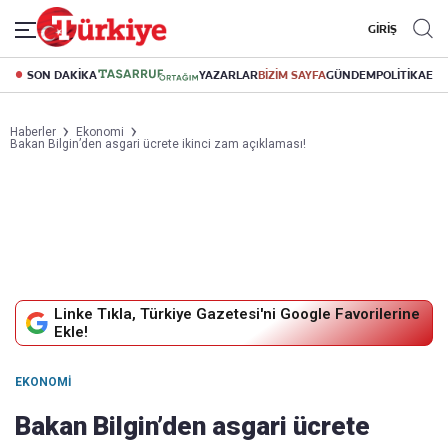
GİRİŞ
SON DAKİKA
YAZARLAR
BİZİM SAYFA
GÜNDEM
POLİTİKA
EK
Haberler
Ekonomi
Bakan Bilgin’den asgari ücrete ikinci zam açıklaması!
Linke Tıkla, Türkiye Gazetesi'ni Google Favorilerine
Ekle!
EKONOMI
Bakan Bilgin’den asgari ücrete