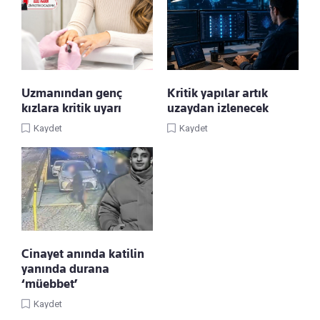
Uzmanından genç
Kritik yapılar artık
kızlara kritik uyarı
uzaydan izlenecek
Kaydet
Kaydet
Cinayet anında katilin
yanında durana
‘müebbet’
Kaydet