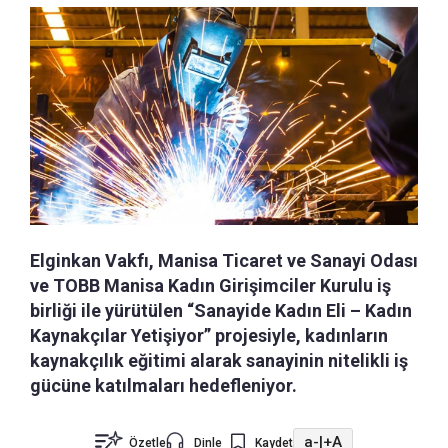
Elginkan Vakfı, Manisa Ticaret ve Sanayi Odası
ve TOBB Manisa Kadın Girişimciler Kurulu iş
birliği ile yürütülen “Sanayide Kadın Eli – Kadın
Kaynakçılar Yetişiyor” projesiyle, kadınların
kaynakçılık eğitimi alarak sanayinin nitelikli iş
gücüne katılmaları hedefleniyor.
a-
|
+A
Özetle
Dinle
Kaydet