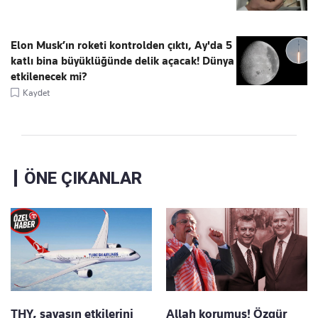
Elon Musk’ın roketi kontrolden çıktı, Ay'da 5
katlı bina büyüklüğünde delik açacak! Dünya
etkilenecek mi?
Kaydet
ÖNE ÇIKANLAR
THY, savaşın etkilerini
Allah korumuş! Özgür