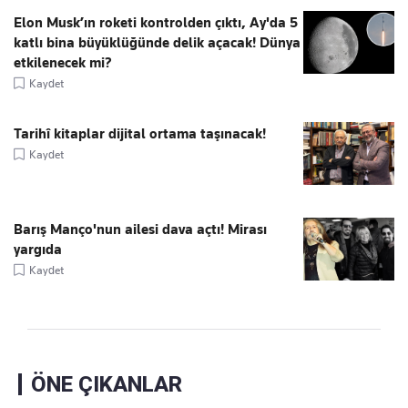
Elon Musk’ın roketi kontrolden çıktı, Ay'da 5
katlı bina büyüklüğünde delik açacak! Dünya
etkilenecek mi?
Kaydet
Tarihî kitaplar dijital ortama taşınacak!
Kaydet
Barış Manço'nun ailesi dava açtı! Mirası
yargıda
Kaydet
ÖNE ÇIKANLAR