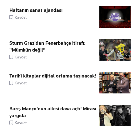
Haftanın sanat ajandası
Kaydet
Sturm Graz'dan Fenerbahçe itirafı:
"Mümkün değil"
Kaydet
Tarihî kitaplar dijital ortama taşınacak!
Kaydet
Barış Manço'nun ailesi dava açtı! Mirası
yargıda
Kaydet