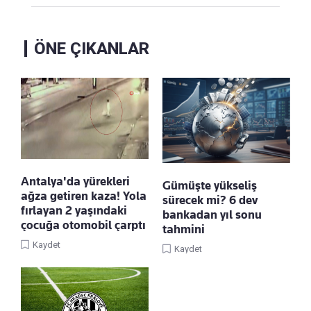
ÖNE ÇIKANLAR
Antalya'da yürekleri
Gümüşte yükseliş
ağza getiren kaza! Yola
sürecek mi? 6 dev
fırlayan 2 yaşındaki
bankadan yıl sonu
çocuğa otomobil çarptı
tahmini
Kaydet
Kaydet