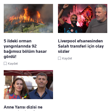
5 ildeki orman
Liverpool efsanesinden
yangınlarında 92
Salah transferi için olay
bağımsız bölüm hasar
sözler
gördü!
Kaydet
Kaydet
Anne Yarısı dizisi ne