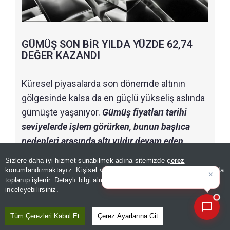
GÜMÜŞ SON BİR YILDA YÜZDE 62,74
DEĞER KAZANDI
Küresel piyasalarda son dönemde altının
gölgesinde kalsa da en güçlü yükseliş aslında
gümüşte yaşanıyor.
Gümüş fiyatları tarihi
seviyelerde işlem görürken, bunun başlıca
nedenleri arasında altı yıldır devam eden
yapısal arz açığı ile sanayi kaynaklı talepteki
Sizlere daha iyi hizmet sunabilmek adına sitemizde
çerez
×
Bugünün öne çıkan manşetleri
artış gösteriliyor. Gümüş son bir yılda yüzde
konumlandırmaktayız. Kişisel verileriniz, KVKK ve GDPR kapsamında
ve gelişm
|
toplanıp işlenir. Detaylı bilgi almak için
Aydınlatma Metnimizi
62,74 değer kazanırken, aynı dönemde yüzde
📰
Son 30 güne ait haberleri, spor gelişmelerini veya yazar yazılarını sorgulayabilirsiniz.
inceleyebilirsiniz.
26,15 yükselen altını performansıyla geride
bıraktı.
Tüm Çerezleri Kabul Et
Çerez Ayarlarına Git