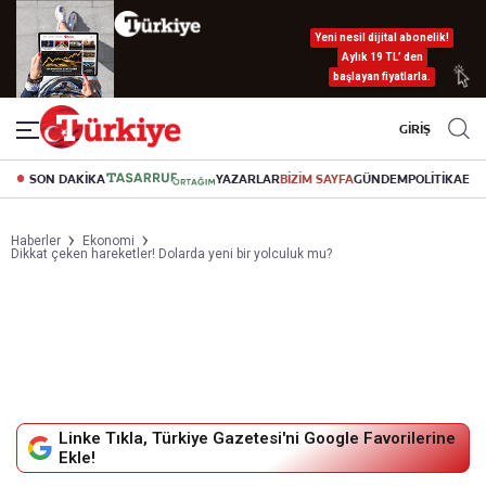
Yeni nesil dijital abonelik!
Aylık 19 TL’ den
başlayan fiyatlarla.
GİRİŞ
SON DAKİKA
YAZARLAR
BİZİM SAYFA
GÜNDEM
POLİTİKA
EK
Haberler
Ekonomi
Dikkat çeken hareketler! Dolarda yeni bir yolculuk mu?
Linke Tıkla, Türkiye Gazetesi'ni Google Favorilerine
Ekle!